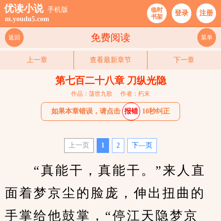
优读小说
手机版
临时
登录
注册
书架
m.youdu5.com
免费阅读
返回
菜单
上一章
查看最新章节
下一章
第七百二十八章 刀纵光隐
作品：荡世九歌
作者：朽末
如果本章错误，请点击
报错
10秒纠正
上一页
1
2
下—页
　　“真能干，真能干。”来人直
面着梦京尘的脸庞，伸出扭曲的
手掌给他鼓掌，“停江天隐梦京