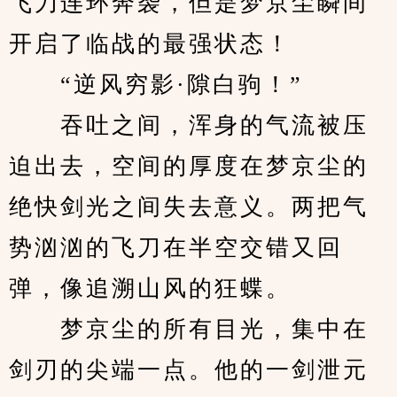
飞刀连环奔袭，但是梦京尘瞬间
开启了临战的最强状态！
　　“逆风穷影·隙白驹！”
　　吞吐之间，浑身的气流被压
迫出去，空间的厚度在梦京尘的
绝快剑光之间失去意义。两把气
势汹汹的飞刀在半空交错又回
弹，像追溯山风的狂蝶。
　　梦京尘的所有目光，集中在
剑刃的尖端一点。他的一剑泄元