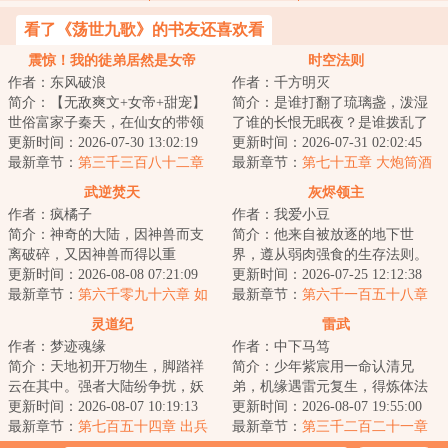
看了《荡世九歌》的书友还喜欢看
震惊！我的徒弟居然是女帝
时空法则
作者：东风破浪
作者：千方明灭
简介：【无敌爽文+女帝+甜宠】
简介：是谁打翻了琉璃盏，泼湿
世俗富家子秦天，在仙女的带领
了谁的长恨无眠夜？是谁拨乱了
下加入了昆仑剑派，成为了昆仑
更新时间：2026-07-30 13:02:19
竖弓琴，惊扰了谁的江上无澜
更新时间：2026-07-31 02:02:45
小师叔。觉醒签...
最新章节：
第三千三百八十二章
月？有人在在偌大...
最新章节：
第七十五章 大炮筒酒
馆
武逆焚天
灰烬领主
作者：疯橘子
作者：我爱小豆
简介：神奇的大陆，因神兽而支
简介：他来自被放逐的地下世
离破碎，又因神兽而得以重
界，遵从弱肉强食的生存法则。
生！！各方势力追寻多年的重宝
更新时间：2026-08-08 07:21:09
他是真理的探索者，是行走在理
更新时间：2026-07-25 12:12:38
出世，一场腥风血雨...
最新章节：
第六千零九十六章 如
智与疯狂边缘的巫...
最新章节：
第六千一百五十八章
何面对
惊世一枪！
灵道纪
雷武
作者：梦迹魂缘
作者：中下马笃
简介：天地初开万物生，脚踏祥
简介：少年紫宸用一命认清兄
云在其中。强者大陆纷争扰，妖
弟，机缘遇雷元复生，得炼体法
魔鬼神比神通。血染三界争第
更新时间：2026-08-07 10:19:13
诀，踏上强者之路。雷电淬圣
更新时间：2026-08-07 19:55:00
一，隐世仙人悲众...
最新章节：
第七百五十四章 出兵
体，造化铸天途！以...
最新章节：
第三千二百二十一章
联北
帝灵之力