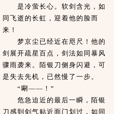
　　是冷萤长心。软剑含光，如
同飞逝的长虹，迎着他的脸而
来！
　　梦京尘已经近在咫尺！他的
剑展开疏星百点，剑法如同暴风
骤雨袭来。陌银刀侧身闪避，可
是失去先机，已然慢了一步。
　　“唰——！”
　　危急迫近的最后一瞬，陌银
刀感到剑气贴近面门划过，如同