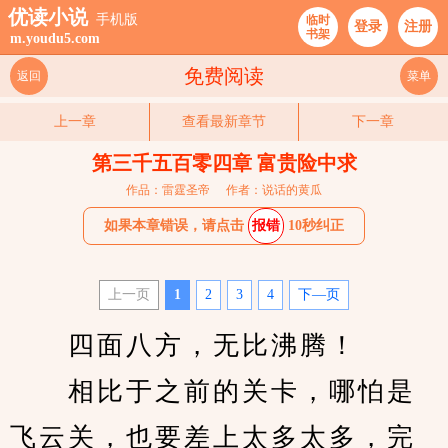
优读小说
手机版
临时
登录
注册
书架
m.youdu5.com
免费阅读
返回
菜单
上一章
查看最新章节
下一章
第三千五百零四章 富贵险中求
作品：雷霆圣帝
作者：说话的黄瓜
如果本章错误，请点击
报错
10秒纠正
上一页
1
2
3
4
下—页
　　四面八方，无比沸腾！
　　相比于之前的关卡，哪怕是
飞云关，也要差上太多太多，完