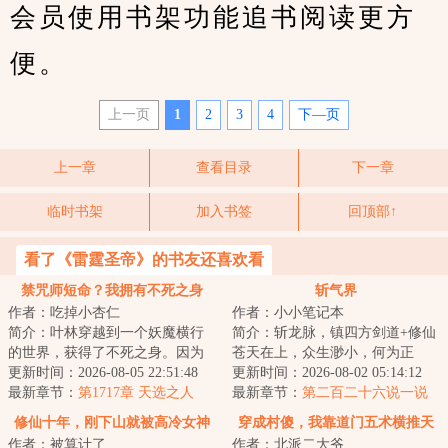
会员使用书架功能追书阅读更方
便。
上一页
1
2
3
4
下—页
上一章
查看目录
下一章
临时书架
加入书签
回顶部↑
看了《雷霆圣帝》的书友还喜欢看
禁咒师短命？我拥有不死之身
斩气界
作者：吃掉小杏仁
作者：小小笔记本
简介：叶林穿越到一个妖魔横行
简介：斩龙脉，镇四方剑道+修仙
的世界，获得了不死之身。因为
苍天在上，众生渺小，何为正
这个世界的转职仪式很费钱，他
更新时间：2026-08-05 22:51:48
义！何为挫折！何为磨难！不过
更新时间：2026-08-02 05:14:12
直接卡BUG靠着...
最新章节：
第1717章 天选之人
是浮云吧！仇恨...
最新章节：
第二百二十六说一说
修仙十年，刚下山就被高冷女神
穿成村傻，我靠道门五术横推天
作者：被算计了
作者：北派二大爷
拿捏？
下