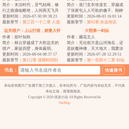
简介：末法时代，灵气枯竭，修
简介：道门玄衣张道玄，穿越成
行之路濒临断绝，人间再无飞升
了张家屯人人可欺的傻子。刚睁
之机遇。&lt;br/&gt;大学刚毕业的
更新时间：2026-07-30 09:38:23
眼，就遇上烂摊子：前主赌输上
更新时间：2026-08-03 16:01:14
陈弈，在一...
最新章节：
第三百一十二章 人选
吊，留下两的烂...
最新章节：
第92章 永远传说
敲定
边关猎户：上山打猎，娇妻入怀
大熙第一剑仙
作者：拾叶知秋
作者：藏花主人
简介：林云穿越成了大乾边关的
简介：无论前方是山河海岳，还
猎户，家徒四壁，身体羸弱。
是妖魔神佛，天大地大，我萧凉
&lt;br/&gt;荒年暴月，村痞上门逼
更新时间：2026-08-04 08:37:17
唯有一剑。一剑没法解决的事，
更新时间：2026-07-28 12:29:51
债，朝廷要他...
最新章节：
第212章 清算时间到
那就多出几剑。...
最新章节：
第一百四十二章 剑仙
之名
书名：
本站若有图片广告属于第三方接入，非本站所为，广告内容与本站无关，不代表
本站立场，请谨慎阅读。
Copyright © 2020 优读小说 All Rights Reserved.kk
SiteMap