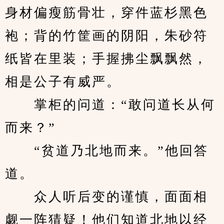
身材偏瘦筋骨壮，穿件蓝杉黑色
袍；背的竹筐画的阴阳，朱砂符
纸皆在里装；手握拂尘飘飘然，
相是公子有威严。
　　掌柜的问道：“敢问道长从何
而来？”
　　“贫道乃北地而来。”他回答
道。
　　众人听后变的谨慎，面面相
觑一阵猜疑！他们知道北地以经