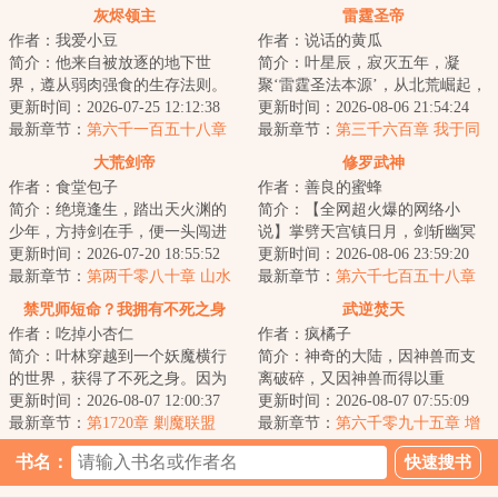
灰烬领主
雷霆圣帝
作者：我爱小豆
作者：说话的黄瓜
简介：他来自被放逐的地下世
简介：叶星辰，寂灭五年，凝
界，遵从弱肉强食的生存法则。
聚‘雷霆圣法本源’，从北荒崛起，
他是真理的探索者，是行走在理
更新时间：2026-07-25 12:12:38
探寻身世谜，沐浴天骄血，夺诸
更新时间：2026-08-06 21:54:24
智与疯狂边缘的巫...
最新章节：
第六千一百五十八章
天造化，斩因...
最新章节：
第三千六百章 我于同
惊世一枪！
代全无敌！
大荒剑帝
修罗武神
作者：食堂包子
作者：善良的蜜蜂
简介：绝境逢生，踏出天火渊的
简介：【全网超火爆的网络小
少年，方持剑在手，便一头闯进
说】掌劈天宫镇日月，剑斩幽冥
这场天地大劫！纵剑斩荆棘，苍
更新时间：2026-07-20 18:55:52
踏九霄，世间凡人万万亿，修罗
更新时间：2026-08-06 23:59:20
穹染血时，且斗...
最新章节：
第两千零八十章 山水
成神我最狂！本天...
最新章节：
第六千七百五十八章
元精
这里，到底是何地？
禁咒师短命？我拥有不死之身
武逆焚天
作者：吃掉小杏仁
作者：疯橘子
简介：叶林穿越到一个妖魔横行
简介：神奇的大陆，因神兽而支
的世界，获得了不死之身。因为
离破碎，又因神兽而得以重
这个世界的转职仪式很费钱，他
更新时间：2026-08-07 12:00:37
生！！各方势力追寻多年的重宝
更新时间：2026-08-07 07:55:09
直接卡BUG靠着...
最新章节：
第1720章 剿魔联盟
出世，一场腥风血雨...
最新章节：
第六千零九十五章 增
强防御
书名：