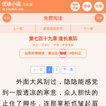
优读小说
手机版
临时
登录
注册
书架
m.youdu5.com
免费阅读
返回
菜单
上一章
查看最新章节
下一章
第七百十九章 道长袁玑
作品：灵道纪
作者：梦迹魂缘
如果本章错误，请点击
报错
10秒纠正
上一页
1
2
下—页
　　外面大风刮过，隐隐能感觉
到一股透凉的寒意，众人胆怯的
止住了脚步，连那掌柜也皱起眉