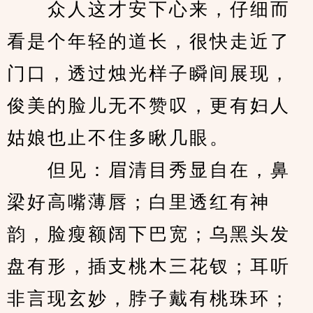
　　众人这才安下心来，仔细而
看是个年轻的道长，很快走近了
门口，透过烛光样子瞬间展现，
俊美的脸儿无不赞叹，更有妇人
姑娘也止不住多瞅几眼。
　　但见：眉清目秀显自在，鼻
梁好高嘴薄唇；白里透红有神
韵，脸瘦额阔下巴宽；乌黑头发
盘有形，插支桃木三花钗；耳听
非言现玄妙，脖子戴有桃珠环；