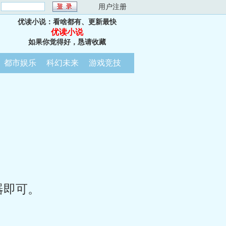
：
用户注册
优读小说：看啥都有、更新最快
优读小说
如果你觉得好，恳请收藏
都市娱乐
科幻未来
游戏竞技
器即可。