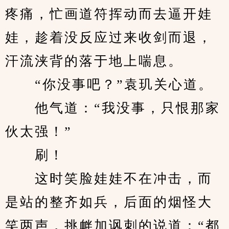
疼痛，忙画道符挥动而去逼开娃
娃，趁着没反应过来收剑而退，
汗流浃背的落于地上喘息。
　　“你没事吧？”袁玑关心道。
　　他气道：“我没事，只恨那家
伙太强！”
　　刷！
　　这时笑脸娃娃不在冲击，而
是站的整齐如兵，后面的烟怪大
笑两声，挑衅加讽刺的说道：“都