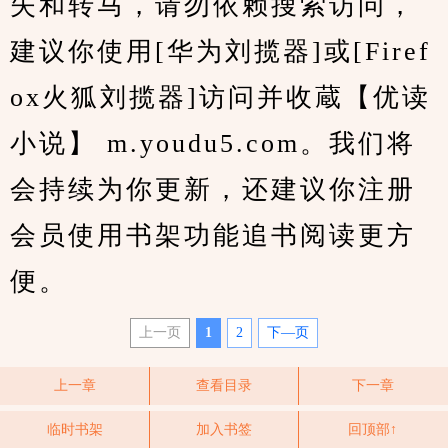
失和转马，请勿依赖搜索访问，
建议你使用[华为刘揽器]或[Firef
ox火狐刘揽器]访问并收蔵【优读
小说】 m.youdu5.com。我们将
会持续为你更新，还建议你注册
会员使用书架功能追书阅读更方
便。
上一页
1
2
下—页
上一章
查看目录
下一章
临时书架
加入书签
回顶部↑