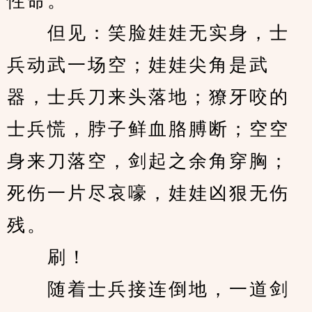
性命。
　　但见：笑脸娃娃无实身，士
兵动武一场空；娃娃尖角是武
器，士兵刀来头落地；獠牙咬的
士兵慌，脖子鲜血胳膊断；空空
身来刀落空，剑起之余角穿胸；
死伤一片尽哀嚎，娃娃凶狠无伤
残。
　　刷！
　　随着士兵接连倒地，一道剑