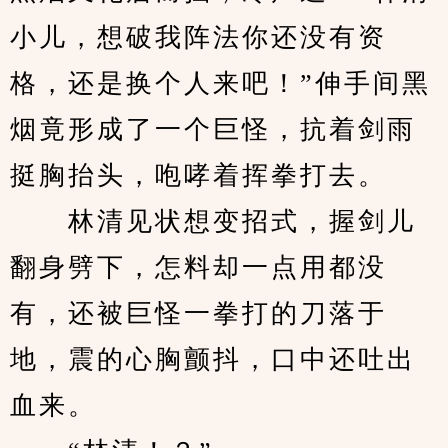
小儿，想破我阵法你还没有资
格，还是换个人来吧！”伸手间黑
烟竟形成了一个巨怪，抗着剑雨
挺胸抬头，咆哮着挥拳打去。
　　林清见状想变招式，握剑儿
翻身劈下，怎料却一点用都没
有，还被巨怪一拳打的刀落于
地，震的心胸颤抖，口中还吐出
血来。