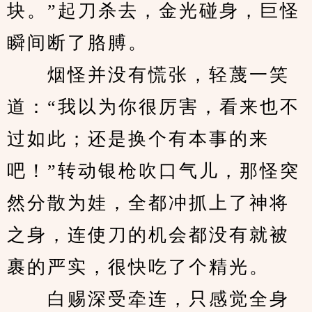
块。”起刀杀去，金光碰身，巨怪
瞬间断了胳膊。
　　烟怪并没有慌张，轻蔑一笑
道：“我以为你很厉害，看来也不
过如此；还是换个有本事的来
吧！”转动银枪吹口气儿，那怪突
然分散为娃，全都冲抓上了神将
之身，连使刀的机会都没有就被
裹的严实，很快吃了个精光。
　　白赐深受牵连，只感觉全身