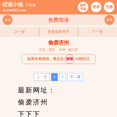
优读小说
手机版
临时
登录
注册
书架
m.youdu5.com
免费阅读
返回
菜单
上一章
查看最新章节
下一章
偷袭济州
作品：荡宋
作者：贼大胆
如果本章错误，请点击
报错
10秒纠正
上一页
1
2
下—页
　　最新网址：
　　偷袭济州 
　　下下下