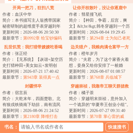
开局一把刀，狂扫八荒
让你开枝散叶，没让你逐鹿中
作者：血沃中华
作者：彗星撞飞机
原！
简介：本书描写主人翁携带国家
简介：【种田，争霸，后宫，爽
秘密研制的超维度手表穿越到年
文】&lt;br/&gt;韩冬穿越到一个历
的南宋成为一名战将。主人翁在
更新时间：2026-08-06 20:50:30
史中从未有过的朝代，被一小女
更新时间：2026-08-04 19:29:45
手表的帮助下力...
最新章节：
第0992章 给宝钞编码
子拍卖回家...
最新章节：
第294章 士为知己者死
乱世饥荒：我打猎带嫂嫂吃香喝
边关猎户，我粮肉满仓富甲一方
作者：张正经
作者：橙年岁月
辣
简介：【无系统】【诙谐+架空历
简介：“夫君，为了这个家香火着
史打猎种田+美女如云+发明创
想，妾身又给你安排了一桩婚
造】开局一个傻子？谁说我是傻
更新时间：2026-07-21 17:40:42
事，你看可满意？”&lt;br/&gt;宁
更新时间：2026-08-07 01:08:57
子，照样带着绝...
最新章节：
第943章 装得真一点
远意外穿越...
最新章节：
第768章 兵临城下
封疆悍卒
穿越崇祯，我靠帝王聊天群拯救
作者：宿言辰
作者：橘子茶
大明！
简介：大乾末年，四面楚歌。北
简介：穿越明末崇祯，意外加入
有狼戎铁骑南下劫掠，南有流民
一个诡异的“华夏帝王创业小组”。
四起匪盗横行。朝廷腐败，宗王
更新时间：2026-08-06 21:24:52
群友的名字一个比一个骇人听
更新时间：2026-07-27 09:31:40
打压朝臣，谋图...
最新章节：
第2180章 降维打击
闻，像什么“...
最新章节：
第70章 掌心雷的威
力！战神朱由检！
书名：