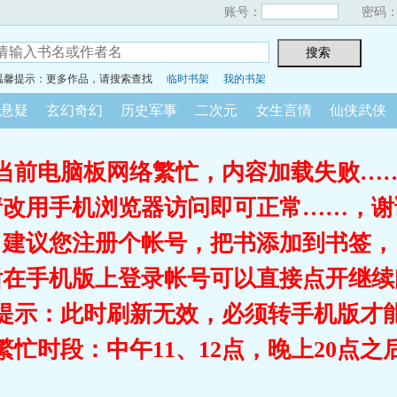
账号：
密码
温馨提示：更多作品，请搜索查找
临时书架
我的书架
悬疑
玄幻奇幻
历史军事
二次元
女生言情
仙侠武侠
当前电脑板网络繁忙，内容加载失败…
请改用手机浏览器访问即可正常……，谢
建议您注册个帐号，把书添加到书签，
后在手机版上登录帐号可以直接点开继续
提示：此时刷新无效，必须转手机版才
繁忙时段：中午11、12点，晚上20点之