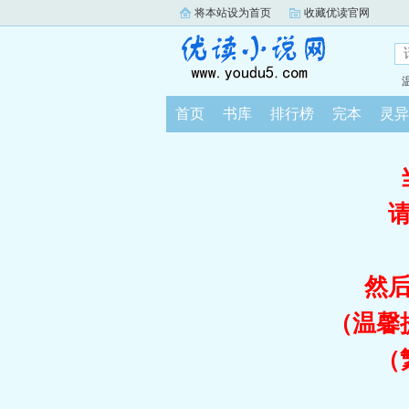
将本站设为首页
收藏优读官网
首页
书库
排行榜
完本
灵异
然
（温馨
（