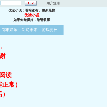
：
用户注册
优读小说：看啥都有、更新最快
优读小说
如果你觉得好，恳请收藏
都市娱乐
科幻未来
游戏竞技
…
谢
阅读
能正常）
后）