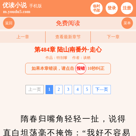
优读小说
手机版
临时
登录
注册
书架
m.youdu5.com
免费阅读
返回
菜单
上一章
查看最新章节
下一章
第484章 陆山南番外·走心
作品：特别嗲
作者：谈栖
如果本章错误，请点击
报错
10秒纠正
上一页
1
2
3
4
5
下—页
　　隋春归嘴角轻轻一扯，说得
直白坦荡毫不掩饰：“我好不容易