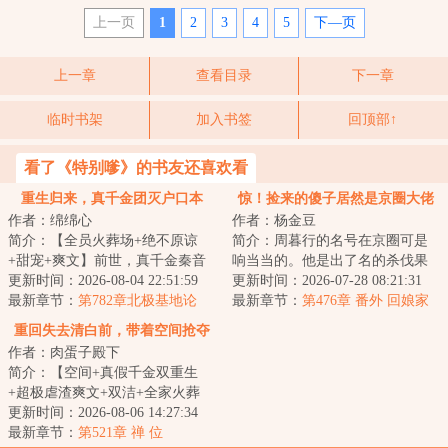
上一页
1
2
3
4
5
下—页
上一章
查看目录
下一章
临时书架
加入书签
回顶部↑
看了《特别嗲》的书友还喜欢看
重生归来，真千金团灭户口本
惊！捡来的傻子居然是京圈大佬
作者：绵绵心
作者：杨金豆
简介：【全员火葬场+绝不原谅
简介：周暮行的名号在京圈可是
+甜宠+爽文】前世，真千金秦音
响当当的。他是出了名的杀伐果
认亲回家后拼命讨好付出，渴求
更新时间：2026-08-04 22:51:59
断，腹黑无情，在一众兄弟里
更新时间：2026-07-28 08:21:31
亲情，临死前全...
最新章节：
第782章北极基地论
面，优秀到让人望...
最新章节：
第476章 番外 回娘家
坛，崔游安有个人密码
（下）
重回失去清白前，带着空间抢夺
作者：肉蛋子殿下
江山
简介：【空间+真假千金双重生
+超极虐渣爽文+双洁+全家火葬
场】&lt;br/&gt;【白切黑、貌美绝
更新时间：2026-08-06 14:27:34
伦贵女+禁欲、...
最新章节：
第521章 禅 位