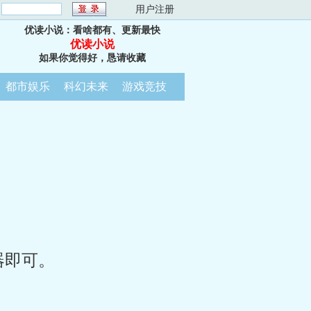
：
用户注册
优读小说：看啥都有、更新最快
优读小说
如果你觉得好，恳请收藏
都市娱乐
科幻未来
游戏竞技
器即可。