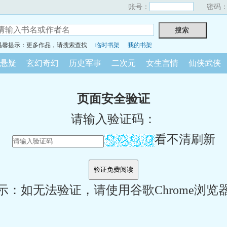
账号：
密码
温馨提示：更多作品，请搜索查找
临时书架
我的书架
悬疑
玄幻奇幻
历史军事
二次元
女生言情
仙侠武侠
页面安全验证
请输入验证码：
看不清刷新
示：如无法验证，请使用谷歌Chrome浏览