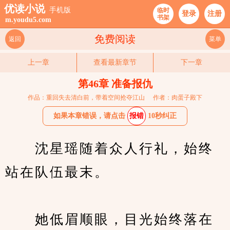
优读小说
手机版
临时
登录
注册
书架
m.youdu5.com
免费阅读
返回
菜单
上一章
查看最新章节
下一章
第46章 准备报仇
作品：重回失去清白前，带着空间抢夺江山
作者：肉蛋子殿下
如果本章错误，请点击
报错
10秒纠正
　　沈星瑶随着众人行礼，始终
站在队伍最末。
　　她低眉顺眼，目光始终落在