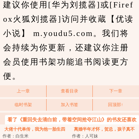
建议你使用[华为刘揽器]或[Firef
ox火狐刘揽器]访问并收蔵【优读
小说】 m.youdu5.com。我们将
会持续为你更新，还建议你注册
会员使用书架功能追书阅读更方
便。
上一章
查看目录
下一章
临时书架
加入书签
回顶部↑
看了《重回失去清白前，带着空间抢夺江山》的书友还喜欢
看
大佬十代单传，我为他一胎生四
离婚半年才怀，贺总，孩子真不
作者：白生米
作者：人可妹
宝
是你的