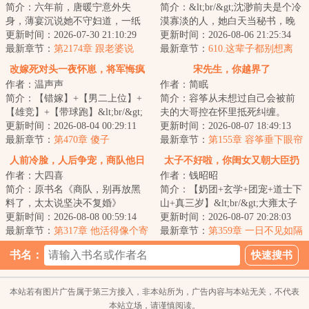
简介：六年前，唐暖宁意外失
简介：&lt;br/&gt;沈渺前夫是个冷
身，薄宴沉说她不守妇道，一纸
漠寡淡的人，她白天当秘书，晚
离婚协议书将她扫地出门，净身
更新时间：2026-07-30 21:10:29
上做妻子，结婚两年没有得到半
更新时间：2026-08-06 21:25:34
出户。六年后，她...
最新章节：
第2174章 跟老婆说
分真心。&lt...
最新章节：
610.这辈子都别想离
说，出什么事儿了？
婚。
改嫁死对头一夜怀崽，将军悔疯
宋先生，你越界了
作者：温声声
作者：简眠
了
简介：【错嫁】+【男二上位】+
简介：容筝从未想过自己会被前
【雄竞】+【带球跑】&lt;br/&gt;
夫的大哥控在怀里抵死纠缠。
【落魄郡主vs闷骚禁欲督主】
更新时间：2026-08-04 00:29:11
……容筝是一个心理医生，线上
更新时间：2026-08-07 18:49:13
&lt;br/&gt;秦...
最新章节：
第470章 傻子
问诊碰见一个小三...
最新章节：
第155章 容筝垂下眼帘
小声说：“男女有别。”
人前冷脸，人后争宠，商队他日
太子不好啦，你闺女又朝大臣扔
作者：大四喜
作者：钱昭昭
日求复婚
符
简介：原书名《商队，别再放黑
简介：【奶团+玄学+团宠+道士下
料了，太太说坚决不复婚》
山+真三岁】&lt;br/&gt;大雍太子
&lt;br/&gt;隐婚三年，许轻言忍够
更新时间：2026-08-08 00:59:14
带回了一个专业哭丧的崽崽。
更新时间：2026-08-07 20:28:03
了。&lt;br/&gt;...
最新章节：
第317章 他活得像个寄
&lt;br/&gt;自...
最新章节：
第359章 一日不见如隔
人篱下的外人
三秋，棠棠想娘亲
书名：
本站若有图片广告属于第三方接入，非本站所为，广告内容与本站无关，不代表
本站立场，请谨慎阅读。