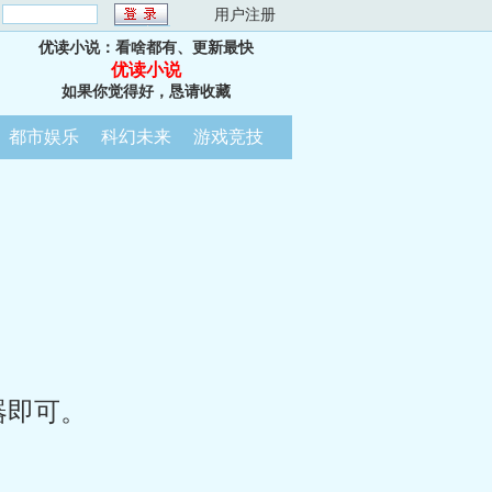
：
用户注册
优读小说：看啥都有、更新最快
优读小说
如果你觉得好，恳请收藏
都市娱乐
科幻未来
游戏竞技
器即可。