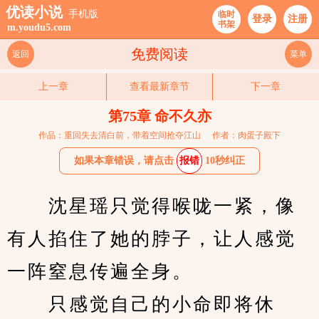
优读小说
手机版
临时
登录
注册
书架
m.youdu5.com
免费阅读
返回
菜单
上一章
查看最新章节
下一章
第75章 命不久亦
作品：重回失去清白前，带着空间抢夺江山
作者：肉蛋子殿下
如果本章错误，请点击
报错
10秒纠正
　　沈星瑶只觉得喉咙一紧，像
有人掐住了她的脖子，让人感觉
一阵窒息传遍全身。
　　只感觉自己的小命即将休