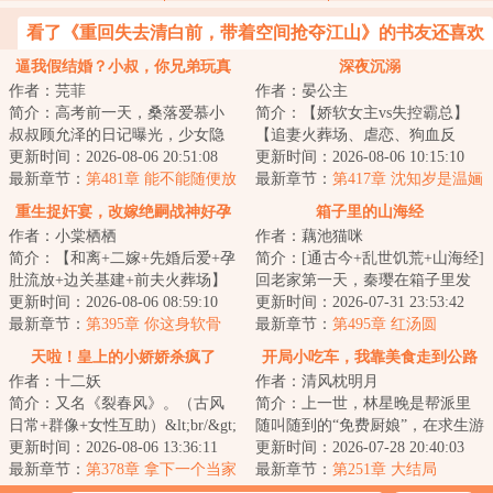
看了《重回失去清白前，带着空间抢夺江山》的书友还喜欢
看
逼我假结婚？小叔，你兄弟玩真
深夜沉溺
作者：芫菲
作者：晏公主
的！
简介：高考前一天，桑落爱慕小
简介：【娇软女主vs失控霸总】
叔叔顾允泽的日记曝光，少女隐
【追妻火葬场、虐恋、狗血反
秘心事被公开处刑。&lt;br/&gt;被
更新时间：2026-08-06 20:51:08
转、强制爱】&lt;br/&gt;结婚七
更新时间：2026-08-06 10:15:10
迫放弃高考...
最新章节：
第481章 能不能随便放
年，温婳怀孕的...
最新章节：
第417章 沈知岁是温婳
手？
的底线
重生捉奸宴，改嫁绝嗣战神好孕
箱子里的山海经
作者：小棠栖栖
作者：藕池猫咪
来
简介：【和离+二嫁+先婚后爱+孕
简介：[通古今+乱世饥荒+山海经]
肚流放+边关基建+前夫火葬场】
回老家第一天，秦璎在箱子里发
&lt;br/&gt;【重生女主VS穿越男
更新时间：2026-08-06 08:59:10
现个古代小人国。小人国里有乱
更新时间：2026-07-31 23:53:42
主】&lt;br/&...
最新章节：
第395章 你这身软骨
世饥荒，有暴...
最新章节：
第495章 红汤圆
头，配当女兵吗？
天啦！皇上的小娇娇杀疯了
开局小吃车，我靠美食走到公路
作者：十二妖
作者：清风枕明月
尽头
简介：又名《裂春风》。（古风
简介：上一世，林星晚是帮派里
日常+群像+女性互助）&lt;br/&gt;
随叫随到的“免费厨娘”，在求生游
重生一世，年初九悟了：光有钱
更新时间：2026-08-06 13:36:11
戏中苟延残喘三年，最后却被当
更新时间：2026-07-28 20:40:03
不行，还得...
最新章节：
第378章 拿下一个当家
作挡刀的肉...
最新章节：
第251章 大结局
的