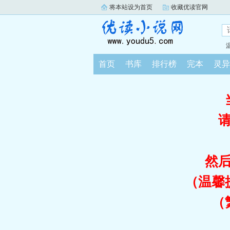
将本站设为首页
收藏优读官网
首页
书库
排行榜
完本
灵异
然
（温馨
（