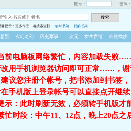
账号：
密码
温馨提示：更多作品，请搜索查找
临时书架
我的书架
悬疑
玄幻奇幻
历史军事
二次元
女生言情
仙侠武侠
当前电脑板网络繁忙，内容加载失败…
请改用手机浏览器访问即可正常……，谢
建议您注册个帐号，把书添加到书签，
后在手机版上登录帐号可以直接点开继续
提示：此时刷新无效，必须转手机版才
繁忙时段：中午11、12点，晚上20点之