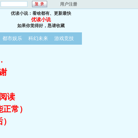
：
用户注册
优读小说：看啥都有、更新最快
优读小说
如果你觉得好，恳请收藏
都市娱乐
科幻未来
游戏竞技
…
谢
阅读
能正常）
后）