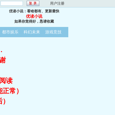
：
用户注册
优读小说：看啥都有、更新最快
优读小说
如果你觉得好，恳请收藏
都市娱乐
科幻未来
游戏竞技
…
谢
阅读
能正常）
后）