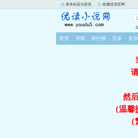
将本站设为首页
收藏优读官网
首页
书库
排行榜
完本
灵异
然
（温馨
（