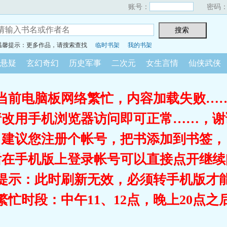
账号：
密码
温馨提示：更多作品，请搜索查找
临时书架
我的书架
悬疑
玄幻奇幻
历史军事
二次元
女生言情
仙侠武侠
当前电脑板网络繁忙，内容加载失败…
请改用手机浏览器访问即可正常……，谢
建议您注册个帐号，把书添加到书签，
后在手机版上登录帐号可以直接点开继续
提示：此时刷新无效，必须转手机版才
繁忙时段：中午11、12点，晚上20点之