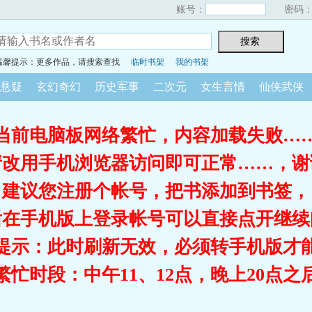
账号：
密码
温馨提示：更多作品，请搜索查找
临时书架
我的书架
悬疑
玄幻奇幻
历史军事
二次元
女生言情
仙侠武侠
当前电脑板网络繁忙，内容加载失败…
请改用手机浏览器访问即可正常……，谢
建议您注册个帐号，把书添加到书签，
后在手机版上登录帐号可以直接点开继续
提示：此时刷新无效，必须转手机版才
繁忙时段：中午11、12点，晚上20点之