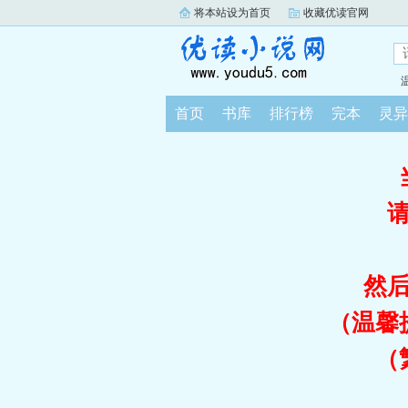
将本站设为首页
收藏优读官网
首页
书库
排行榜
完本
灵异
然
（温馨
（