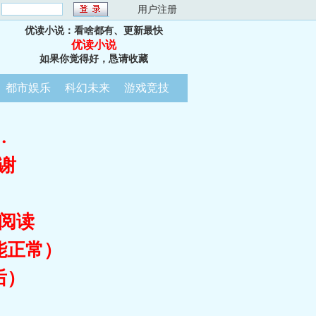
：
用户注册
优读小说：看啥都有、更新最快
优读小说
如果你觉得好，恳请收藏
都市娱乐
科幻未来
游戏竞技
…
谢
阅读
能正常）
后）