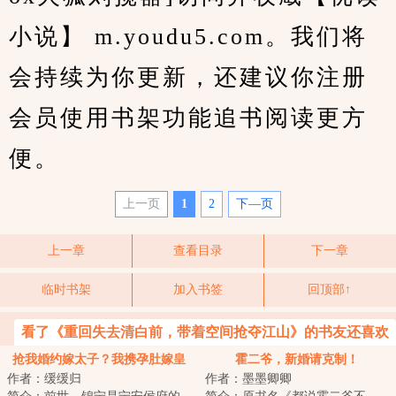
小说】 m.youdu5.com。我们将
会持续为你更新，还建议你注册
会员使用书架功能追书阅读更方
便。
上一页
1
2
下—页
上一章
查看目录
下一章
临时书架
加入书签
回顶部↑
看了《重回失去清白前，带着空间抢夺江山》的书友还喜欢
看
抢我婚约嫁太子？我携孕肚嫁皇
霍二爷，新婚请克制！
作者：缓缓归
作者：墨墨卿卿
帝