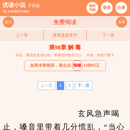
优读小说
手机版
临时
登录
注册
书架
m.youdu5.com
免费阅读
返回
菜单
上一章
查看最新章节
下一章
第98章 解 毒
作品：重回失去清白前，带着空间抢夺江山
作者：肉蛋子殿下
如果本章错误，请点击
报错
10秒纠正
上一页
1
2
下—页
　　                    玄风急声喝
止，嗓音里带着几分慌乱，“当心