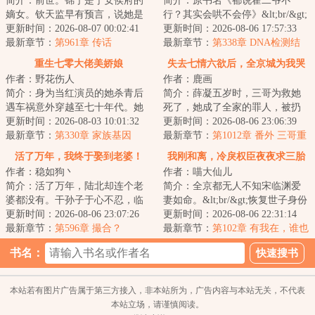
简介：前世。锦宁是宁安侯府的
简介：原书名《都说霍二爷不
嫡女。钦天监早有预言，说她是
行？其实会哄不会停》&lt;br/&gt;
天生凤命。人人都觉得，她会成
更新时间：2026-08-07 00:02:41
恢复听力那天，阮念念得知自己
更新时间：2026-08-06 17:57:33
为未来的太子妃...
最新章节：
第961章 传话
被绿，甩了渣...
最新章节：
第338章 DNA检测结
果！
重生七零大佬美娇娘
失去七情六欲后，全京城为我哭
作者：野花伤人
作者：鹿画
坟
简介：身为当红演员的她杀青后
简介：薛凝五岁时，三哥为救她
遇车祸意外穿越至七十年代。她
死了，她成了全家的罪人，被扔
发现自己竟然进入了闺蜜主演的
更新时间：2026-08-03 10:01:32
在老宅几年。她回来后，家里已
更新时间：2026-08-06 23:06:39
年代剧的原著里...
最新章节：
第330章 家族基因
经有了被他们抱...
最新章节：
第1012章 番外 三哥重
养小薛凝（46）
活了万年，我终于娶到老婆！
我刚和离，冷戾权臣夜夜求三胎
作者：稳如狗丶
作者：喵大仙儿
简介：活了万年，陆北却连个老
简介：全京都无人不知宋临渊爱
婆都没有。干孙子于心不忍，临
妻如命。&lt;br/&gt;恢复世子身份
死前给他安排了十份婚约，皆是
更新时间：2026-08-06 23:07:26
时，宋临渊为娶顾明霜为正妻，
更新时间：2026-08-06 22:31:14
各地贵女。首富...
最新章节：
第596章 撮合？
跪了足足两...
最新章节：
第102章 有我在，谁也
别想欺负你！
书名：
本站若有图片广告属于第三方接入，非本站所为，广告内容与本站无关，不代表
本站立场，请谨慎阅读。