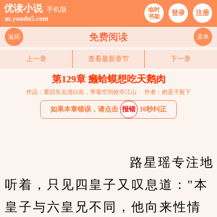
优读小说
手机版
临时
登录
注册
书架
m.youdu5.com
免费阅读
返回
菜单
上一章
查看最新章节
下一章
第129章 癞蛤蟆想吃天鹅肉
作品：重回失去清白前，带着空间抢夺江山
作者：肉蛋子殿下
如果本章错误，请点击
报错
10秒纠正
　　                    路星瑶专注地
听着，只见四皇子又叹息道："本
皇子与六皇兄不同，他向来性情