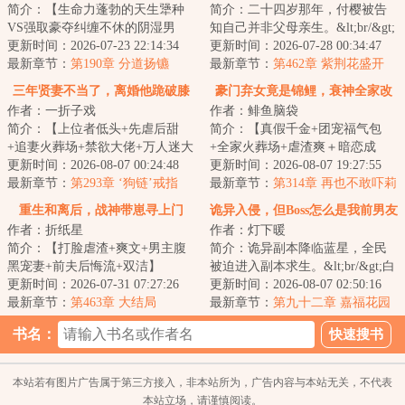
简介：【生命力蓬勃的天生犟种
简介：二十四岁那年，付樱被告
VS强取豪夺纠缠不休的阴湿男
知自己并非父母亲生。&lt;br/&gt;
鬼】&lt;br/&gt;“公子怎么不去做
更新时间：2026-07-23 22:14:34
亲生家庭远在千里之外，被接回
更新时间：2026-07-28 00:34:47
王呢？”&lt;b...
最新章节：
第190章 分道扬镳
之后，她见...
最新章节：
第462章 紫荆花盛开
（完）
三年贤妻不当了，离婚他跪破膝
豪门弃女竟是锦鲤，衰神全家改
作者：一折子戏
作者：鲱鱼脑袋
盖
命啦
简介：【上位者低头+先虐后甜
简介：【真假千金+团宠福气包
+追妻火葬场+禁欲大佬+万人迷大
+全家火葬场+虐渣爽＋暗恋成
明星】姜樾上了热搜，被网友指
更新时间：2026-08-07 00:24:48
真】&lt;br/&gt;栀栀是江城陆家最
更新时间：2026-08-07 19:27:55
认小三时，商庭...
最新章节：
第293章 ‘狗链’戒指
受宠的养女，无...
最新章节：
第314章 再也不敢吓莉
莉了
重生和离后，战神带崽寻上门
诡异入侵，但Boss怎么是我前男友
作者：折纸星
作者：灯下暖
简介：【打脸虐渣+爽文+男主腹
简介：诡异副本降临蓝星，全民
黑宠妻+前夫后悔流+双洁】
被迫进入副本求生。&lt;br/&gt;白
&lt;br/&gt;又名：《渣夫盼我死？
更新时间：2026-07-31 07:27:26
棠被副本选中成为玩家，万万没
更新时间：2026-08-07 02:50:16
重生另嫁战神王...
最新章节：
第463章 大结局
想到会重逢...
最新章节：
第九十二章 嘉福花园
26
书名：
本站若有图片广告属于第三方接入，非本站所为，广告内容与本站无关，不代表
本站立场，请谨慎阅读。