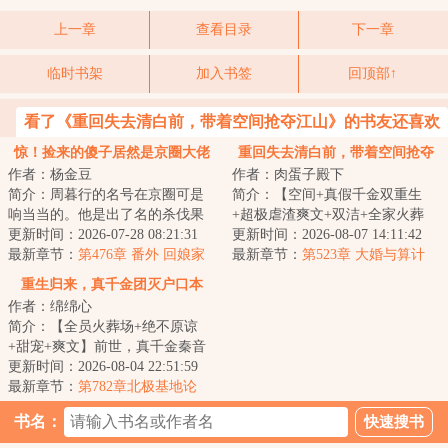
上一章
查看目录
下一章
临时书架
加入书签
回顶部↑
看了《重回失去清白前，带着空间抢夺江山》的书友还喜欢
看
惊！捡来的傻子居然是京圈大佬
重回失去清白前，带着空间抢夺
作者：杨金豆
作者：肉蛋子殿下
江山
简介：周暮行的名号在京圈可是
简介：【空间+真假千金双重生
响当当的。他是出了名的杀伐果
+超极虐渣爽文+双洁+全家火葬
断，腹黑无情，在一众兄弟里
更新时间：2026-07-28 08:21:31
场】&lt;br/&gt;【白切黑、貌美绝
更新时间：2026-08-07 14:11:42
面，优秀到让人望...
最新章节：
第476章 番外 回娘家
伦贵女+禁欲、...
最新章节：
第523章 大婚与算计
（下）
重生归来，真千金团灭户口本
作者：绵绵心
简介：【全员火葬场+绝不原谅
+甜宠+爽文】前世，真千金秦音
认亲回家后拼命讨好付出，渴求
更新时间：2026-08-04 22:51:59
亲情，临死前全...
最新章节：
第782章北极基地论
坛，崔游安有个人密码
书名：