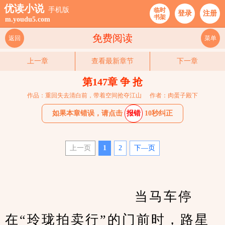
优读小说
手机版
临时
登录
注册
书架
m.youdu5.com
免费阅读
返回
菜单
上一章
查看最新章节
下一章
第147章 争 抢
作品：重回失去清白前，带着空间抢夺江山
作者：肉蛋子殿下
如果本章错误，请点击
报错
10秒纠正
上一页
1
2
下—页
　　                    当马车停
在“玲珑拍卖行”的门前时，路星