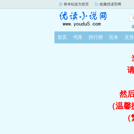
将本站设为首页
收藏优读官网
首页
书库
排行榜
完本
灵异
然
（温馨
（