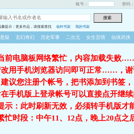
账号：
密码
温馨提示：更多作品，请搜索查找
临时书架
我的书架
悬疑
玄幻奇幻
历史军事
二次元
女生言情
仙侠武侠
当前电脑板网络繁忙，内容加载失败…
请改用手机浏览器访问即可正常……，谢
建议您注册个帐号，把书添加到书签，
后在手机版上登录帐号可以直接点开继续
提示：此时刷新无效，必须转手机版才
繁忙时段：中午11、12点，晚上20点之