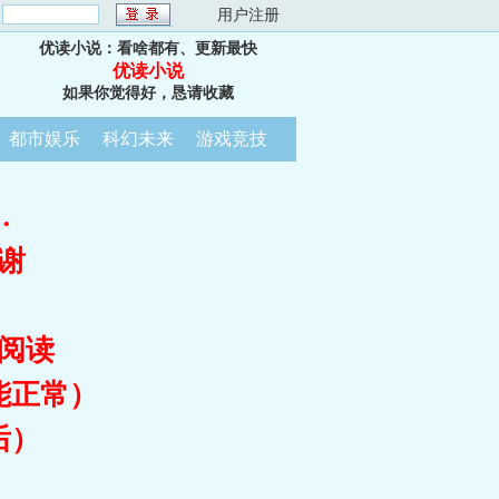
：
用户注册
优读小说：看啥都有、更新最快
优读小说
如果你觉得好，恳请收藏
都市娱乐
科幻未来
游戏竞技
…
谢
阅读
能正常）
后）