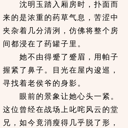
　　沈明玉踏入厢房时，扑面而
来的是浓重的药草气息，苦涩中
夹杂着几分清洌，仿佛将整个房
间都浸在了药罐子里。
　　她不由得蹙了蹙眉，用帕子
握紧了鼻子。目光在屋内逡巡，
寻找着老侯爷的身影。
　　眼前的景象让她心头一紧。
这位曾经在战场上叱咤风云的堂
兄，如今竟消瘦得几乎脱了形，