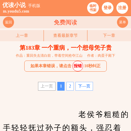
优读小说
手机版
临时
登录
注册
书架
m.youdu5.com
免费阅读
返回
菜单
上一章
查看最新章节
下一章
第183章 一个重病，一个想母凭子贵
作品：重回失去清白前，带着空间抢夺江山
作者：肉蛋子殿下
如果本章错误，请点击
报错
10秒纠正
上一页
1
2
下—页
　　                    老侯爷粗糙的
手轻轻抚过孙子的额头，强忍着