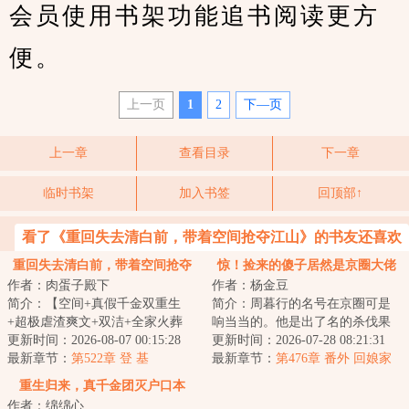
会员使用书架功能追书阅读更方
便。
上一页
1
2
下—页
上一章
查看目录
下一章
临时书架
加入书签
回顶部↑
看了《重回失去清白前，带着空间抢夺江山》的书友还喜欢
看
重回失去清白前，带着空间抢夺
惊！捡来的傻子居然是京圈大佬
作者：肉蛋子殿下
作者：杨金豆
江山
简介：【空间+真假千金双重生
简介：周暮行的名号在京圈可是
+超极虐渣爽文+双洁+全家火葬
响当当的。他是出了名的杀伐果
场】&lt;br/&gt;【白切黑、貌美绝
更新时间：2026-08-07 00:15:28
断，腹黑无情，在一众兄弟里
更新时间：2026-07-28 08:21:31
伦贵女+禁欲、...
最新章节：
第522章 登 基
面，优秀到让人望...
最新章节：
第476章 番外 回娘家
（下）
重生归来，真千金团灭户口本
作者：绵绵心