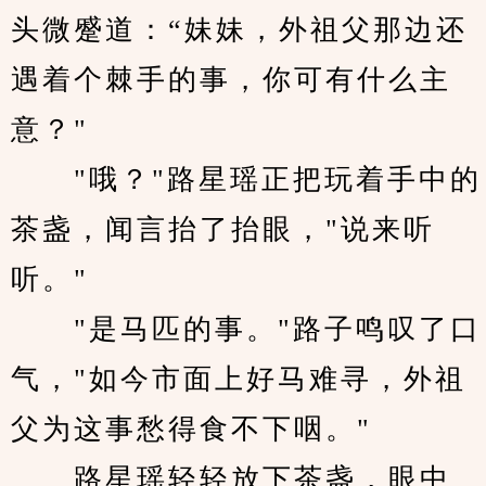
头微蹙道：“妹妹，外祖父那边还
遇着个棘手的事，你可有什么主
意？"
　　"哦？"路星瑶正把玩着手中的
茶盏，闻言抬了抬眼，"说来听
听。"
　　"是马匹的事。"路子鸣叹了口
气，"如今市面上好马难寻，外祖
父为这事愁得食不下咽。"
　　路星瑶轻轻放下茶盏，眼中