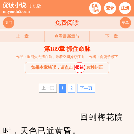
优读小说
手机版
临时
登录
注册
书架
m.youdu5.com
免费阅读
返回
菜单
上一章
查看最新章节
下一章
第189章 抓住命脉
作品：重回失去清白前，带着空间抢夺江山
作者：肉蛋子殿下
如果本章错误，请点击
报错
10秒纠正
上一页
1
2
下—页
　　                    回到梅花院
时，天色已近黄昏。