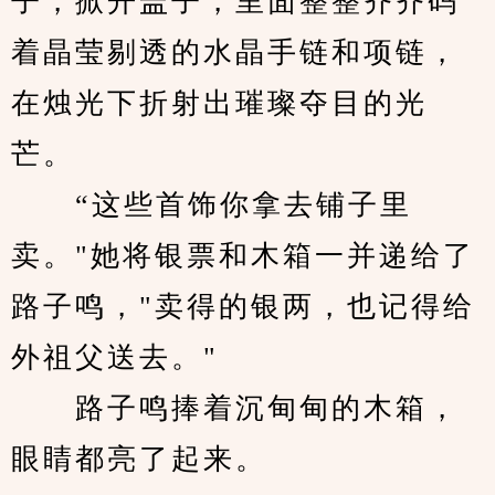
子，掀开盖子，里面整整齐齐码
着晶莹剔透的水晶手链和项链，
在烛光下折射出璀璨夺目的光
芒。
　　“这些首饰你拿去铺子里
卖。"她将银票和木箱一并递给了
路子鸣，"卖得的银两，也记得给
外祖父送去。"
　　路子鸣捧着沉甸甸的木箱，
眼睛都亮了起来。