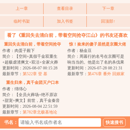
上一章
查看目录
下一章
临时书架
加入书签
回顶部↑
看了《重回失去清白前，带着空间抢夺江山》的书友还喜欢
看
重回失去清白前，带着空间抢夺
惊！捡来的傻子居然是京圈大佬
作者：肉蛋子殿下
作者：杨金豆
江山
简介：【空间+真假千金双重生
简介：周暮行的名号在京圈可是
+超极虐渣爽文+双洁+全家火葬
响当当的。他是出了名的杀伐果
场】&lt;br/&gt;【白切黑、貌美绝
更新时间：2026-08-07 00:15:28
断，腹黑无情，在一众兄弟里
更新时间：2026-07-28 08:21:31
伦贵女+禁欲、...
最新章节：
第522章 登 基
面，优秀到让人望...
最新章节：
第476章 番外 回娘家
（下）
重生归来，真千金团灭户口本
作者：绵绵心
简介：【全员火葬场+绝不原谅
+甜宠+爽文】前世，真千金秦音
认亲回家后拼命讨好付出，渴求
更新时间：2026-08-04 22:51:59
亲情，临死前全...
最新章节：
第782章北极基地论
坛，崔游安有个人密码
书名：