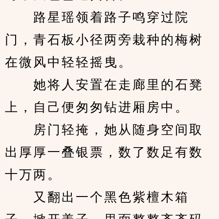
　　路星瑶领着路子鸣穿过院
门，青石板小径两旁栽种的梅树
在微风中轻轻摇曳。
　　她将人安置在走廊里的石凳
上，自己便匆匆钻进厢房中。
　　房门轻掩，她从随身空间取
出厚厚一叠银票，数了数足有数
十万两。
　　又翻出一个黑色紫檀木箱