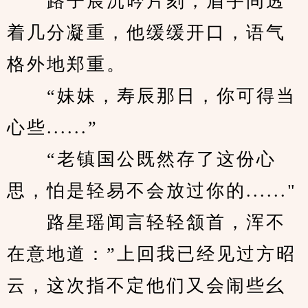
　　路子宸沉吟片刻，眉宇间透
着几分凝重，他缓缓开口，语气
格外地郑重。
　　“妹妹，寿辰那日，你可得当
心些......”
　　“老镇国公既然存了这份心
思，怕是轻易不会放过你的......"
　　路星瑶闻言轻轻颔首，浑不
在意地道：”上回我已经见过方昭
云，这次指不定他们又会闹些幺