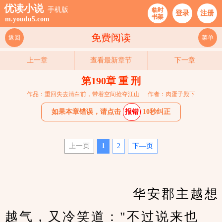
优读小说
手机版
临时
登录
注册
书架
m.youdu5.com
免费阅读
返回
菜单
上一章
查看最新章节
下一章
第190章 重 刑
作品：重回失去清白前，带着空间抢夺江山
作者：肉蛋子殿下
如果本章错误，请点击
报错
10秒纠正
上一页
1
2
下—页
　　                    华安郡主越想
越气，又冷笑道："不过说来也