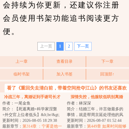
会持续为你更新，还建议你注册
会员使用书架功能追书阅读更方
便。
上一页
1
2
下—页
上一章
查看目录
下一章
临时书架
加入书签
回顶部↑
看了《重回失去清白前，带着空间抢夺江山》的书友还喜欢
看
冷战三年，离婚证到手谢司长才
深情失控，他服软低哄别离婚
作者：一尾金鱼
作者：林深深
说爱我
简介：【死遁离婚+科学家涅槃
简介：结婚三年，许言做最多的
+外交官上位者低头】&lt;br/&gt;
事情，就是帮周京延处理他的风
宁雾拿到子宫癌诊断书那天，撞
更新时间：2026-08-05 18:29:38
流后事。直到又一次帮他处理完
更新时间：2026-08-07 01:52:44
破丈夫陪她亲...
最新章节：
第314章 ：宁雾是他一
绯闻，直到听见...
最新章节：
第449章 如果时间能够