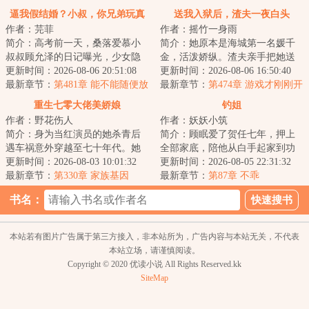
生亏欠
倒回
逼我假结婚？小叔，你兄弟玩真
送我入狱后，渣夫一夜白头
作者：芫菲
作者：摇竹一身雨
的！
简介：高考前一天，桑落爱慕小
简介：她原本是海城第一名媛千
叔叔顾允泽的日记曝光，少女隐
金，活泼娇纵。渣夫亲手把她送
秘心事被公开处刑。&lt;br/&gt;被
更新时间：2026-08-06 20:51:08
进监狱，只因误会她杀害了他的
更新时间：2026-08-06 16:50:40
迫放弃高考...
最新章节：
第481章 能不能随便放
白月光。三年黑...
最新章节：
第474章 游戏才刚刚开
手？
始
重生七零大佬美娇娘
钓姐
作者：野花伤人
作者：妖妖小筑
简介：身为当红演员的她杀青后
简介：顾眠爱了贺任七年，押上
遇车祸意外穿越至七十年代。她
全部家底，陪他从白手起家到功
发现自己竟然进入了闺蜜主演的
更新时间：2026-08-03 10:01:32
成名就。&lt;br/&gt;倾心付出七
更新时间：2026-08-05 22:31:32
年代剧的原著里...
最新章节：
第330章 家族基因
年，等不来一...
最新章节：
第87章 不乖
书名：
本站若有图片广告属于第三方接入，非本站所为，广告内容与本站无关，不代表
本站立场，请谨慎阅读。
Copyright © 2020 优读小说 All Rights Reserved.kk
SiteMap