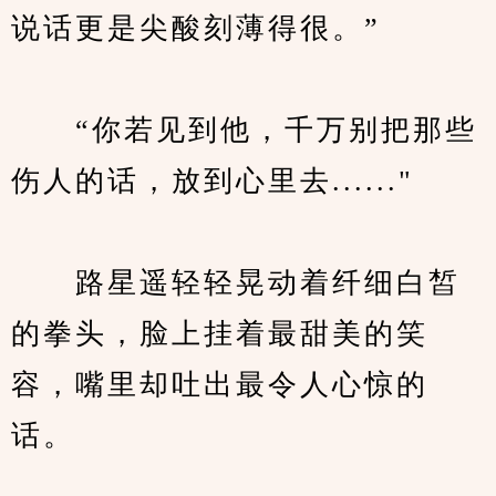
说话更是尖酸刻薄得很。”
　　“你若见到他，千万别把那些
伤人的话，放到心里去......"
　　路星遥轻轻晃动着纤细白皙
的拳头，脸上挂着最甜美的笑
容，嘴里却吐出最令人心惊的
话。