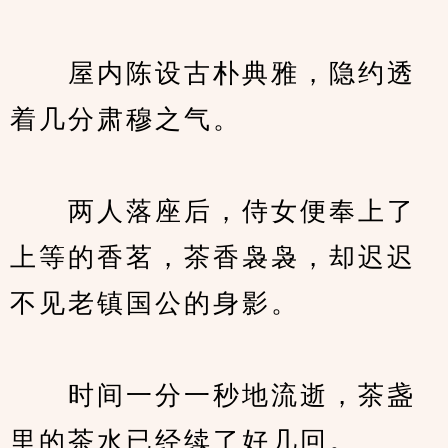
　　屋内陈设古朴典雅，隐约透
着几分肃穆之气。
　　两人落座后，侍女便奉上了
上等的香茗，茶香袅袅，却迟迟
不见老镇国公的身影。
　　时间一分一秒地流逝，茶盏
里的茶水已经续了好几回。