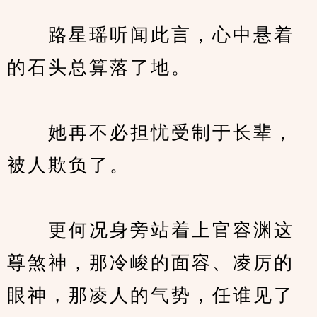
　　路星瑶听闻此言，心中悬着
的石头总算落了地。
　　她再不必担忧受制于长辈，
被人欺负了。
　　更何况身旁站着上官容渊这
尊煞神，那冷峻的面容、凌厉的
眼神，那凌人的气势，任谁见了