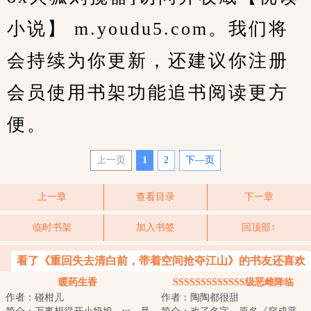
小说】 m.youdu5.com。我们将
会持续为你更新，还建议你注册
会员使用书架功能追书阅读更方
便。
上一页
1
2
下—页
上一章
查看目录
下一章
临时书架
加入书签
回顶部↑
看了《重回失去清白前，带着空间抢夺江山》的书友还喜欢
看
暖药生香
SSSSSSSSSSSSS级恶雌降临
作者：碰柑儿
作者：陶陶都很甜