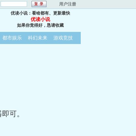
：
用户注册
优读小说：看啥都有、更新最快
优读小说
如果你觉得好，恳请收藏
都市娱乐
科幻未来
游戏竞技
器即可。