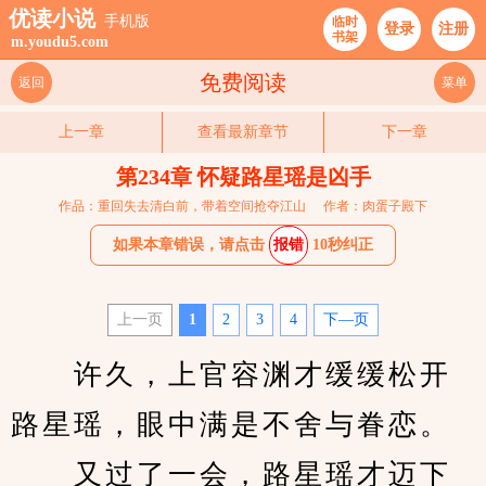
优读小说
手机版
临时
登录
注册
书架
m.youdu5.com
免费阅读
返回
菜单
上一章
查看最新章节
下一章
第234章 怀疑路星瑶是凶手
作品：重回失去清白前，带着空间抢夺江山
作者：肉蛋子殿下
如果本章错误，请点击
报错
10秒纠正
上一页
1
2
3
4
下—页
　　许久，上官容渊才缓缓松开
路星瑶，眼中满是不舍与眷恋。
　　又过了一会，路星瑶才迈下