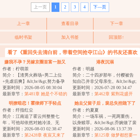
上一页
1
2
3
4
下—页
上一章
查看目录
下一章
临时书架
加入书签
回顶部↑
看了《重回失去清白前，带着空间抢夺江山》的书友还喜欢
看
嫌我不孕？另嫁京圈首富一胎又
港夜沉溺
作者：柠萌茶
作者：明越
一胎
简介：【渣男火葬场+男二上位
简介：二十四岁那年，付樱被告
+先虐后爽】&lt;br/&gt;努力备孕
知自己并非父母亲生。&lt;br/&gt;
三年，江婉音终于怀孕，却发现
更新时间：2026-08-05 08:30:04
亲生家庭远在千里之外，被接回
更新时间：2026-07-28 00:34:47
自己和丈夫陆...
最新章节：
第481章 她是个不错的
之后，她见...
最新章节：
第462章 紫荆花盛开
结婚对象
（完）
明撩暗恋！霍律师下手轻点
她去父留子后，裴总失控跪下了
作者：纤指红尘
作者：灼夏夏
简介：江南追了霍云州整整七
简介：一场车祸，一死两重伤，
年，可他却依然对她冷淡、无
以身赎罪。&lt;br/&gt;乔婉做了裴
情。她深受打击，大学毕业就心
更新时间：2026-08-03 02:38:47
寒声的冲喜新娘，最难的时光她
更新时间：2026-08-06 13:37:39
灰意冷的出了国。三...
最新章节：
第2428章 夜宸又来了
助他风光无...
最新章节：
第125章 做梦都想要一