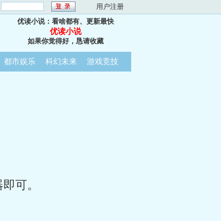
：
用户注册
优读小说：看啥都有、更新最快
优读小说
如果你觉得好，恳请收藏
都市娱乐
科幻未来
游戏竞技
器即可。