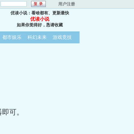
：
用户注册
优读小说：看啥都有、更新最快
优读小说
如果你觉得好，恳请收藏
都市娱乐
科幻未来
游戏竞技
器即可。