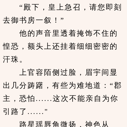
　　“殿下，皇上急召，请您即刻
去御书房一叙！”
　　他的声音里透着掩饰不住的
惶恐，额头上还挂着细细密密的
汗珠。
　　上官容陌侧过脸，眉宇间显
出几分踌躇，有些为难地道：“郡
主，恐怕......这次不能亲自为你
引路了......"
　　路星瑶唇角微扬，神色从