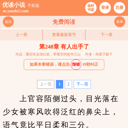
优读小说
手机版
临时
登录
注册
书架
m.youdu5.com
免费阅读
返回
菜单
上一章
查看最新章节
下一章
第248章 有人出手了
作品：重回失去清白前，带着空间抢夺江山
作者：肉蛋子殿下
如果本章错误，请点击
报错
10秒纠正
上一页
1
2
下—页
　　上官容陌侧过头，目光落在
少女被寒风吹得泛红的鼻尖上，
语气竟比平日柔和三分。