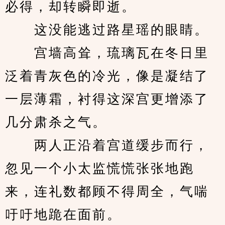
必得，却转瞬即逝。
　　这没能逃过路星瑶的眼睛。
　　宫墙高耸，琉璃瓦在冬日里
泛着青灰色的冷光，像是凝结了
一层薄霜，衬得这深宫更增添了
几分肃杀之气。
　　两人正沿着宫道缓步而行，
忽见一个小太监慌慌张张地跑
来，连礼数都顾不得周全，气喘
吁吁地跪在面前。