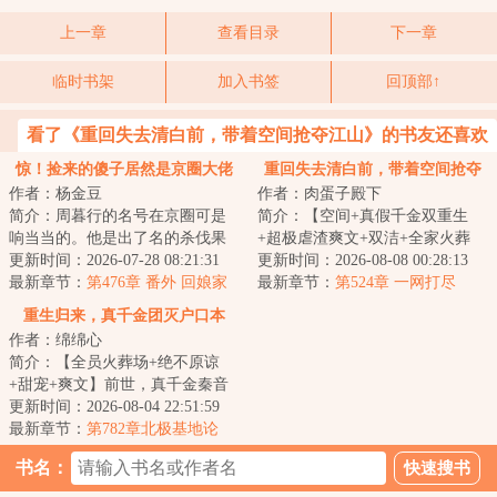
上一章
查看目录
下一章
临时书架
加入书签
回顶部↑
看了《重回失去清白前，带着空间抢夺江山》的书友还喜欢
看
惊！捡来的傻子居然是京圈大佬
重回失去清白前，带着空间抢夺
作者：杨金豆
作者：肉蛋子殿下
江山
简介：周暮行的名号在京圈可是
简介：【空间+真假千金双重生
响当当的。他是出了名的杀伐果
+超极虐渣爽文+双洁+全家火葬
断，腹黑无情，在一众兄弟里
更新时间：2026-07-28 08:21:31
场】&lt;br/&gt;【白切黑、貌美绝
更新时间：2026-08-08 00:28:13
面，优秀到让人望...
最新章节：
第476章 番外 回娘家
伦贵女+禁欲、...
最新章节：
第524章 一网打尽
（下）
重生归来，真千金团灭户口本
作者：绵绵心
简介：【全员火葬场+绝不原谅
+甜宠+爽文】前世，真千金秦音
认亲回家后拼命讨好付出，渴求
更新时间：2026-08-04 22:51:59
亲情，临死前全...
最新章节：
第782章北极基地论
坛，崔游安有个人密码
书名：