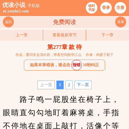
优读小说
手机版
临时
登录
注册
书架
m.youdu5.com
免费阅读
返回
菜单
上一章
查看最新章节
下一章
第277章 款 待
作品：重回失去清白前，带着空间抢夺江山
作者：肉蛋子殿下
如果本章错误，请点击
报错
10秒纠正
上一页
1
2
下—页
　　路子鸣一屁股坐在椅子上，
眼睛直勾勾地盯着麻将桌，手指
不停地在桌面上敲打，活像个等