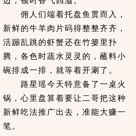
边，顿时香气四溢。
　　佣人们端着托盘鱼贯而入，
新鲜的牛羊肉片码得整整齐齐，
活蹦乱跳的虾蟹还在竹篓里扑
腾，各色时蔬水灵灵的，蘸料小
碗排成一排，就等着开涮了。
　　路星瑶今天特意备了一桌火
锅，心里盘算着要让二哥把这种
新鲜吃法推广出去，准能大赚一
笔。