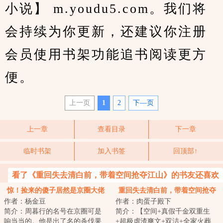
小说】 m.youdu5.com。我们将
会持续为你更新，还建议你注册
会员使用书架功能追书阅读更方
便。
上一页
1
2
下—页
上一章
查看目录
下一章
临时书架
加入书签
回顶部↑
看了《重回失去清白前，带着空间抢夺江山》的书友还喜欢
看
惊！捡来的傻子居然是京圈大佬
重回失去清白前，带着空间抢夺
作者：杨金豆
作者：肉蛋子殿下
江山
简介：周暮行的名号在京圈可是
简介：【空间+真假千金双重生
响当当的。他是出了名的杀伐果
+超极虐渣爽文+双洁+全家火葬