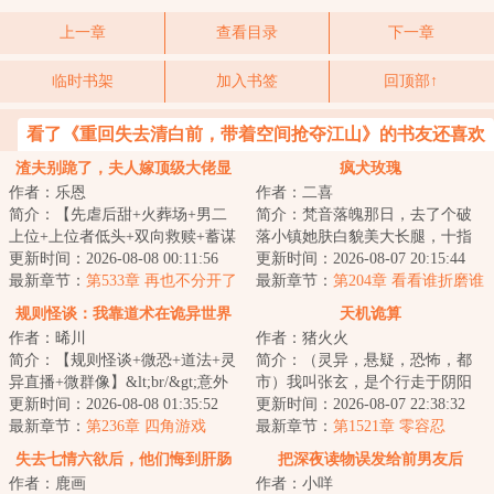
上一章
查看目录
下一章
临时书架
加入书签
回顶部↑
看了《重回失去清白前，带着空间抢夺江山》的书友还喜欢
看
渣夫别跪了，夫人嫁顶级大佬显
疯犬玫瑰
作者：乐恩
作者：二喜
怀啦
简介：【先虐后甜+火葬场+男二
简介：梵音落魄那日，去了个破
上位+上位者低头+双向救赎+蓄谋
落小镇她肤白貌美大长腿，十指
已久+SC】温颂是出了名的乖巧温
更新时间：2026-08-08 00:11:56
不沾阳春水，很快成了这个地方
更新时间：2026-08-07 20:15:44
顺。二十岁生...
最新章节：
第533章 再也不分开了
的焦点所有男人...
最新章节：
第204章 看看谁折磨谁
规则怪谈：我靠道术在诡异世界
天机诡算
作者：晞川
作者：猪火火
封神
简介：【规则怪谈+微恐+道法+灵
简介：（灵异，悬疑，恐怖，都
异直播+微群像】&lt;br/&gt;意外
市）我叫张玄，是个行走于阴阳
穿越，沈星灼穿到到了百年后的
更新时间：2026-08-08 01:35:52
两界的算命先生，玄学算命，八
更新时间：2026-08-07 22:38:32
时空，天幕...
最新章节：
第236章 四角游戏
字风水，捉鬼降...
最新章节：
第1521章 零容忍
失去七情六欲后，他们悔到肝肠
把深夜读物误发给前男友后
作者：鹿画
作者：小咩
寸断