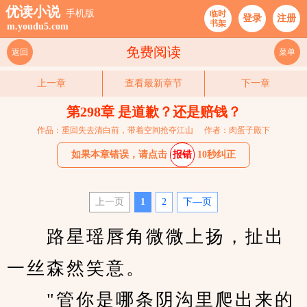
优读小说
手机版
临时
登录
注册
书架
m.youdu5.com
免费阅读
返回
菜单
上一章
查看最新章节
下一章
第298章 是道歉？还是赔钱？
作品：重回失去清白前，带着空间抢夺江山
作者：肉蛋子殿下
如果本章错误，请点击
报错
10秒纠正
上一页
1
2
下—页
　　路星瑶唇角微微上扬，扯出
一丝森然笑意。
　　"管你是哪条阴沟里爬出来的