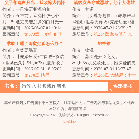
父子都选白月光，我改嫁大佬怀
满级女帝穿成恶雌，七个大佬雄
作者：一只快要搁浅的鱼
作者：甘遂
崽爽翻
竞修罗场
简介：五年前，孟挽怀孕七个
简介：［女尊穿越兽世+雌尊雄卑
月，却遭丈夫陆沉渊的白月光一
+雄竞+追妻火葬场+先婚后爱+雄
脚踢掉孩子，而最痛苦的是丈夫
更新时间：2026-08-07 01:49:14
竞修罗场+万人迷+vn］&lt;br/&gt;
更新时间：2026-07-21 23:29:47
的那句“歆妩也不...
最新章节：
第373章 ：她吐血了
凤昭好不容...
最新章节：
第234章 脸皮算什么，
雌主才是最重要的！
求助！睡了闺蜜她爹怎么办？
锦书错
作者：白菜要暴富
作者：钦溪
简介：【先婚后爱+年龄差+双洁
简介：苏泠是奸臣之女。
+蓄谋已久】&lt;br/&gt;夏茉谈了
&lt;br/&gt;父亲死后，她深爱的夫
五年的男友出轨，捉奸在床。
更新时间：2026-07-31 18:05:02
君鄙夷地看着她。&lt;br/&gt;“奸
更新时间：2026-07-31 16:27:47
&lt;br/&gt;未...
最新章节：
第278章 结局
臣之女。”&lt;...
最新章节：
第285章 大结局：十年
前那个冬夜
书名：
本站若有图片广告属于第三方接入，非本站所为，广告内容与本站无关，不代表
本站立场，请谨慎阅读。
Copyright © 2020 优读小说 All Rights Reserved.kk
SiteMap