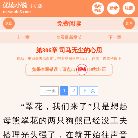
优读小说
手机版
临时
登录
注册
书架
m.youdu5.com
免费阅读
返回
菜单
上一章
查看最新章节
下一章
第306章 司马无尘的心思
作品：重回失去清白前，带着空间抢夺江山
作者：肉蛋子殿下
如果本章错误，请点击
报错
10秒纠正
上一页
1
2
下—页
　　“翠花，我们来了”只是想起
母熊翠花的两只狗熊已经没工夫
搭理光头强了，在就开始往声音