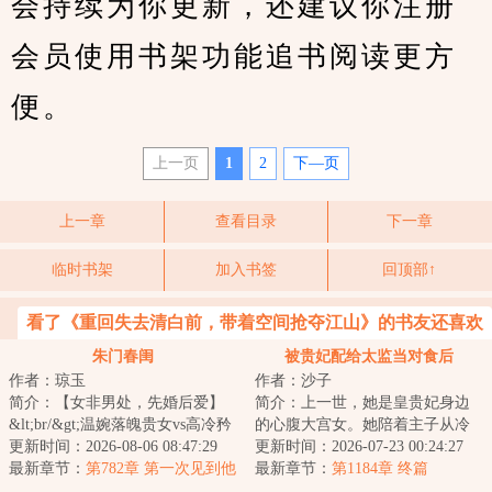
会持续为你更新，还建议你注册
会员使用书架功能追书阅读更方
便。
上一页
1
2
下—页
上一章
查看目录
下一章
临时书架
加入书签
回顶部↑
看了《重回失去清白前，带着空间抢夺江山》的书友还喜欢
看
朱门春闺
被贵妃配给太监当对食后
作者：琼玉
作者：沙子
简介：【女非男处，先婚后爱】
简介：上一世，她是皇贵妃身边
&lt;br/&gt;温婉落魄贵女vs高冷矜
的心腹大宫女。她陪着主子从冷
贵权臣&lt;br/&gt;季含漪十四岁家
更新时间：2026-08-06 08:47:29
宫里的罪妇温答应，步步筹谋，
更新时间：2026-07-23 00:24:27
道中落，...
最新章节：
第782章 第一次见到他
饱受磋磨，终于...
最新章节：
第1184章 终篇
的女儿