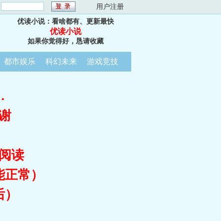
：
用户注册
优读小说：看啥都有、更新最快
优读小说
如果你觉得好，恳请收藏
都市娱乐
科幻未来
游戏竞技
…
谢
阅读
能正常）
后）