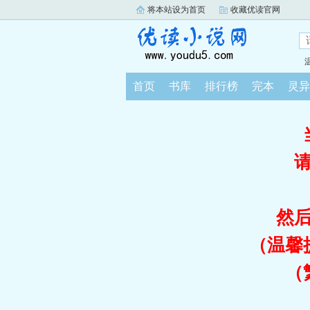
将本站设为首页
收藏优读官网
首页
书库
排行榜
完本
灵异
然
（温馨
（