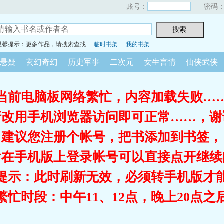
账号：
密码
温馨提示：更多作品，请搜索查找
临时书架
我的书架
悬疑
玄幻奇幻
历史军事
二次元
女生言情
仙侠武侠
当前电脑板网络繁忙，内容加载失败…
请改用手机浏览器访问即可正常……，谢
建议您注册个帐号，把书添加到书签，
后在手机版上登录帐号可以直接点开继续
提示：此时刷新无效，必须转手机版才
繁忙时段：中午11、12点，晚上20点之