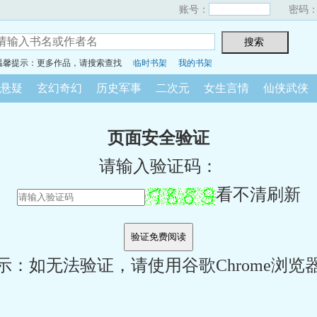
账号：
密码
温馨提示：更多作品，请搜索查找
临时书架
我的书架
悬疑
玄幻奇幻
历史军事
二次元
女生言情
仙侠武侠
页面安全验证
请输入验证码：
看不清刷新
示：如无法验证，请使用谷歌Chrome浏览