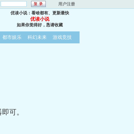
：
用户注册
优读小说：看啥都有、更新最快
优读小说
如果你觉得好，恳请收藏
都市娱乐
科幻未来
游戏竞技
器即可。