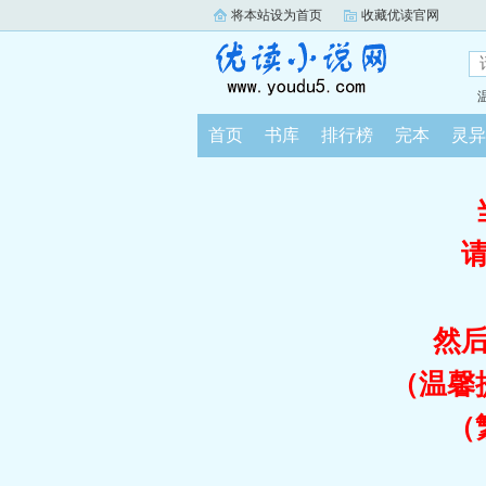
将本站设为首页
收藏优读官网
首页
书库
排行榜
完本
灵异
然
（温馨
（