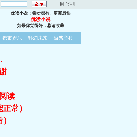
：
用户注册
优读小说：看啥都有、更新最快
优读小说
如果你觉得好，恳请收藏
都市娱乐
科幻未来
游戏竞技
…
谢
阅读
能正常）
后）