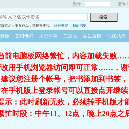
账号：
密码
温馨提示：更多作品，请搜索查找
临时书架
我的书架
悬疑
玄幻奇幻
历史军事
二次元
女生言情
仙侠武侠
当前电脑板网络繁忙，内容加载失败…
请改用手机浏览器访问即可正常……，谢
建议您注册个帐号，把书添加到书签，
后在手机版上登录帐号可以直接点开继续
提示：此时刷新无效，必须转手机版才
繁忙时段：中午11、12点，晚上20点之