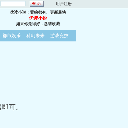
：
用户注册
优读小说：看啥都有、更新最快
优读小说
如果你觉得好，恳请收藏
都市娱乐
科幻未来
游戏竞技
器即可。