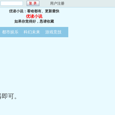
：
用户注册
优读小说：看啥都有、更新最快
优读小说
如果你觉得好，恳请收藏
都市娱乐
科幻未来
游戏竞技
器即可。