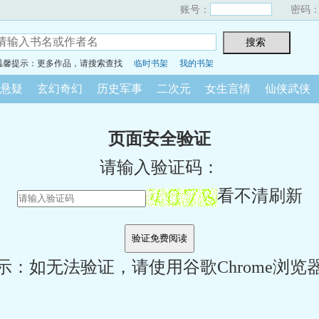
账号：
密码
温馨提示：更多作品，请搜索查找
临时书架
我的书架
悬疑
玄幻奇幻
历史军事
二次元
女生言情
仙侠武侠
页面安全验证
请输入验证码：
看不清刷新
示：如无法验证，请使用谷歌Chrome浏览