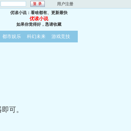
：
用户注册
优读小说：看啥都有、更新最快
优读小说
如果你觉得好，恳请收藏
都市娱乐
科幻未来
游戏竞技
器即可。