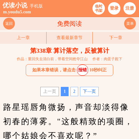
优读小说
手机版
临时
登录
注册
书架
m.youdu5.com
免费阅读
返回
菜单
上一章
查看最新章节
下一章
第338章 算计落空，反被算计
作品：重回失去清白前，带着空间抢夺江山
作者：肉蛋子殿下
如果本章错误，请点击
报错
10秒纠正
上一页
1
2
下—页
路星瑶唇角微扬，声音却淡得像
初春的薄雾。"这般精致的项圈，
哪个姑娘会不喜欢呢？”