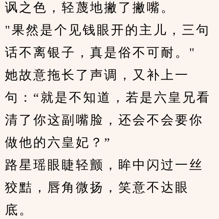
讽之色，轻蔑地撇了撇嘴。
"果然是个见钱眼开的主儿，三句
话不离银子，真是俗不可耐。"
她故意拖长了声调，又补上一
句：“就是不知道，若是六皇兄看
清了你这副嘴脸，还会不会要你
做他的六皇妃？”
路星瑶眼睫轻颤，眸中闪过一丝
狡黠，唇角微扬，笑意不达眼
底。