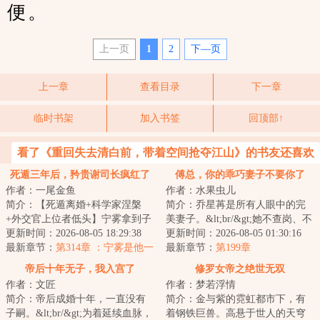
便。
上一页
1
2
下—页
上一章
查看目录
下一章
临时书架
加入书签
回顶部↑
看了《重回失去清白前，带着空间抢夺江山》的书友还喜欢
看
死遁三年后，矜贵谢司长疯红了
傅总，你的乖巧妻子不要你了
作者：一尾金鱼
作者：水果虫儿
眼
简介：【死遁离婚+科学家涅槃
简介：乔星苒是所有人眼中的完
+外交官上位者低头】宁雾拿到子
美妻子。&lt;br/&gt;她不查岗、不
宫癌诊断书那天，撞破丈夫陪她
更新时间：2026-08-05 18:29:38
吃醋、不闹脾气。&lt;br/&gt;甚至
更新时间：2026-08-05 01:30:16
亲姐姐产检。她...
最新章节：
第314章 ：宁雾是他一
得知丈夫...
最新章节：
第199章
生亏欠
帝后十年无子，我入宫了
修罗女帝之绝世无双
作者：文匠
作者：梦若浮情
简介：帝后成婚十年，一直没有
简介：金与紫的霓虹都市下，有
子嗣。&lt;br/&gt;为着延续血脉，
着钢铁巨兽。高悬于世人的天穹