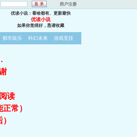
：
用户注册
优读小说：看啥都有、更新最快
优读小说
如果你觉得好，恳请收藏
都市娱乐
科幻未来
游戏竞技
…
谢
阅读
能正常）
后）