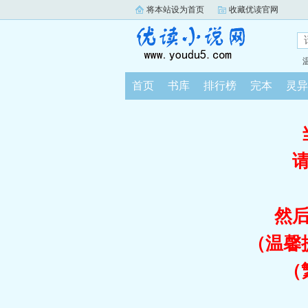
将本站设为首页
收藏优读官网
首页
书库
排行榜
完本
灵异
然
（温馨
（