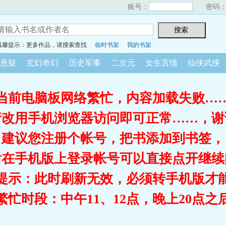
账号：
密码
温馨提示：更多作品，请搜索查找
临时书架
我的书架
悬疑
玄幻奇幻
历史军事
二次元
女生言情
仙侠武侠
当前电脑板网络繁忙，内容加载失败…
请改用手机浏览器访问即可正常……，谢
建议您注册个帐号，把书添加到书签，
后在手机版上登录帐号可以直接点开继续
提示：此时刷新无效，必须转手机版才
繁忙时段：中午11、12点，晚上20点之