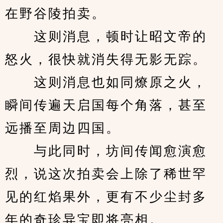
在野谷陵拍卖。
　　这则消息，顿时让昭文帝的
怒火，很快就消失得无影无踪。
　　这则消息也如同燎原之火，
瞬间传遍天启国每个角落，甚至
远播至周边四国。
　　与此同时，坊间传闻愈演愈
烈，说这次拍卖会上除了稀世罕
见的红焰果外，更有不少尘封多
年的奇珍异宝即将亮相。