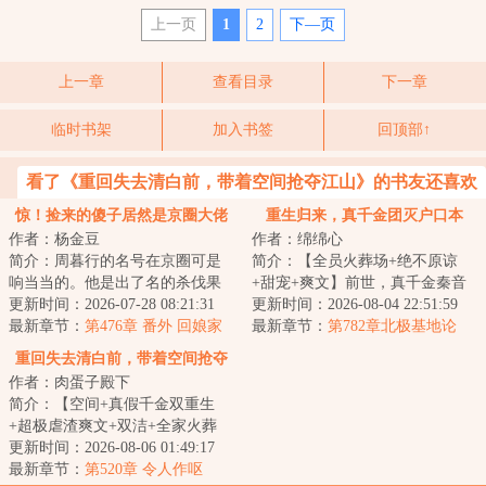
上一页
1
2
下—页
上一章
查看目录
下一章
临时书架
加入书签
回顶部↑
看了《重回失去清白前，带着空间抢夺江山》的书友还喜欢
看
惊！捡来的傻子居然是京圈大佬
重生归来，真千金团灭户口本
作者：杨金豆
作者：绵绵心
简介：周暮行的名号在京圈可是
简介：【全员火葬场+绝不原谅
响当当的。他是出了名的杀伐果
+甜宠+爽文】前世，真千金秦音
断，腹黑无情，在一众兄弟里
更新时间：2026-07-28 08:21:31
认亲回家后拼命讨好付出，渴求
更新时间：2026-08-04 22:51:59
面，优秀到让人望...
最新章节：
第476章 番外 回娘家
亲情，临死前全...
最新章节：
第782章北极基地论
（下）
坛，崔游安有个人密码
重回失去清白前，带着空间抢夺
作者：肉蛋子殿下
江山
简介：【空间+真假千金双重生
+超极虐渣爽文+双洁+全家火葬
场】&lt;br/&gt;【白切黑、貌美绝
更新时间：2026-08-06 01:49:17
伦贵女+禁欲、...
最新章节：
第520章 令人作呕