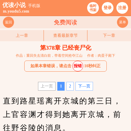
优读小说
手机版
临时
登录
注册
书架
m.youdu5.com
免费阅读
返回
菜单
上一章
查看最新章节
下一章
第378章 已经丧尸化
作品：重回失去清白前，带着空间抢夺江山
作者：肉蛋子殿下
如果本章错误，请点击
报错
10秒纠正
上一页
1
2
下—页
直到路星瑶离开京城的第三日，
上官容渊才得到她离开京城，前
往野谷陵的消息。