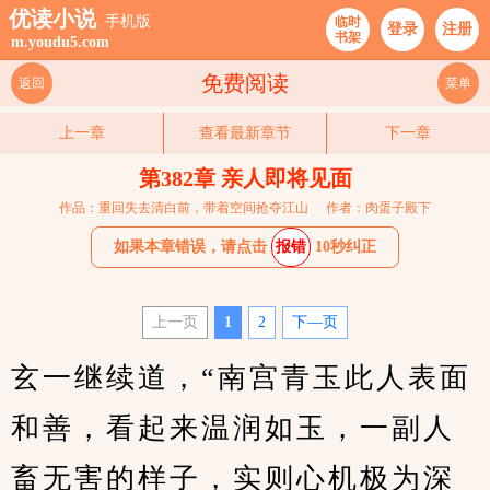
优读小说
手机版
临时
登录
注册
书架
m.youdu5.com
免费阅读
返回
菜单
上一章
查看最新章节
下一章
第382章 亲人即将见面
作品：重回失去清白前，带着空间抢夺江山
作者：肉蛋子殿下
如果本章错误，请点击
报错
10秒纠正
上一页
1
2
下—页
玄一继续道，“南宫青玉此人表面
和善，看起来温润如玉，一副人
畜无害的样子，实则心机极为深