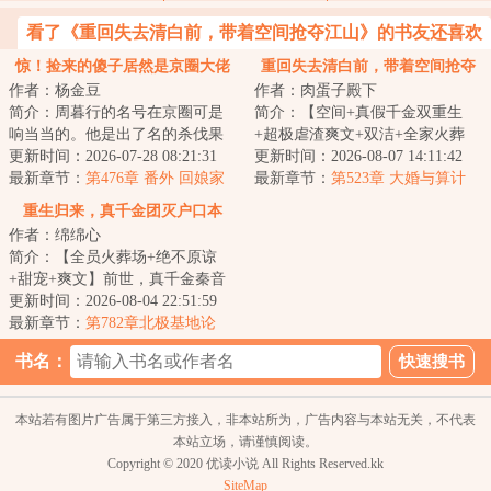
看了《重回失去清白前，带着空间抢夺江山》的书友还喜欢
看
惊！捡来的傻子居然是京圈大佬
重回失去清白前，带着空间抢夺
作者：杨金豆
作者：肉蛋子殿下
江山
简介：周暮行的名号在京圈可是
简介：【空间+真假千金双重生
响当当的。他是出了名的杀伐果
+超极虐渣爽文+双洁+全家火葬
断，腹黑无情，在一众兄弟里
更新时间：2026-07-28 08:21:31
场】&lt;br/&gt;【白切黑、貌美绝
更新时间：2026-08-07 14:11:42
面，优秀到让人望...
最新章节：
第476章 番外 回娘家
伦贵女+禁欲、...
最新章节：
第523章 大婚与算计
（下）
重生归来，真千金团灭户口本
作者：绵绵心
简介：【全员火葬场+绝不原谅
+甜宠+爽文】前世，真千金秦音
认亲回家后拼命讨好付出，渴求
更新时间：2026-08-04 22:51:59
亲情，临死前全...
最新章节：
第782章北极基地论
坛，崔游安有个人密码
书名：
本站若有图片广告属于第三方接入，非本站所为，广告内容与本站无关，不代表
本站立场，请谨慎阅读。
Copyright © 2020 优读小说 All Rights Reserved.kk
SiteMap