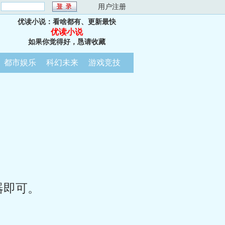
：
用户注册
优读小说：看啥都有、更新最快
优读小说
如果你觉得好，恳请收藏
都市娱乐
科幻未来
游戏竞技
器即可。