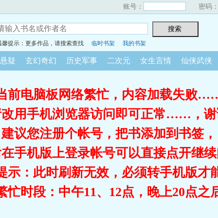
账号：
密码
温馨提示：更多作品，请搜索查找
临时书架
我的书架
悬疑
玄幻奇幻
历史军事
二次元
女生言情
仙侠武侠
当前电脑板网络繁忙，内容加载失败…
请改用手机浏览器访问即可正常……，谢
建议您注册个帐号，把书添加到书签，
后在手机版上登录帐号可以直接点开继续
提示：此时刷新无效，必须转手机版才
繁忙时段：中午11、12点，晚上20点之