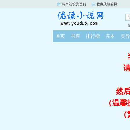
将本站设为首页
收藏优读官网
首页
书库
排行榜
完本
灵异
然
（温馨
（