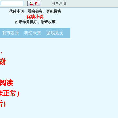
：
用户注册
优读小说：看啥都有、更新最快
优读小说
如果你觉得好，恳请收藏
都市娱乐
科幻未来
游戏竞技
…
谢
阅读
能正常）
后）