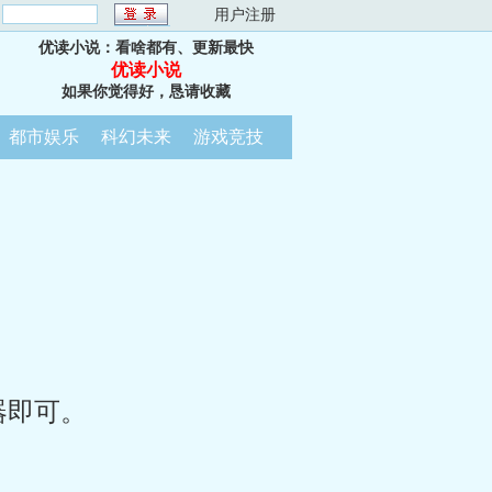
：
用户注册
优读小说：看啥都有、更新最快
优读小说
如果你觉得好，恳请收藏
都市娱乐
科幻未来
游戏竞技
器即可。