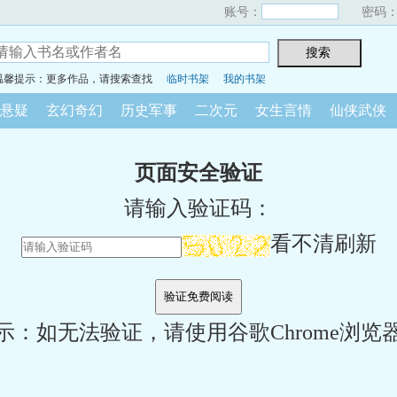
账号：
密码
温馨提示：更多作品，请搜索查找
临时书架
我的书架
悬疑
玄幻奇幻
历史军事
二次元
女生言情
仙侠武侠
页面安全验证
请输入验证码：
看不清刷新
示：如无法验证，请使用谷歌Chrome浏览