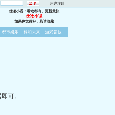
：
用户注册
优读小说：看啥都有、更新最快
优读小说
如果你觉得好，恳请收藏
都市娱乐
科幻未来
游戏竞技
器即可。