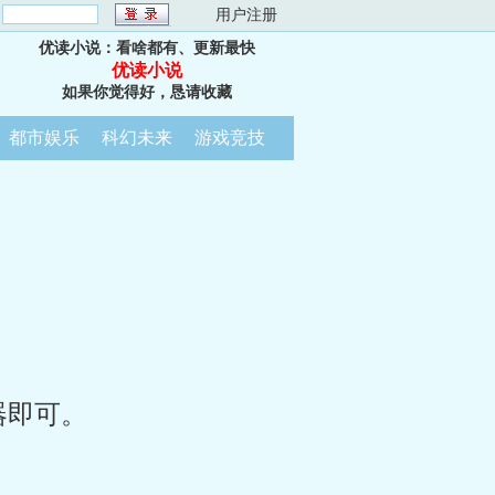
：
用户注册
优读小说：看啥都有、更新最快
优读小说
如果你觉得好，恳请收藏
都市娱乐
科幻未来
游戏竞技
器即可。