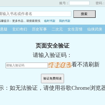
账号：
密码
温馨提示：更多作品，请搜索查找
临时书架
我的书架
悬疑
玄幻奇幻
历史军事
二次元
女生言情
仙侠武侠
页面安全验证
请输入验证码：
看不清刷新
示：如无法验证，请使用谷歌Chrome浏览