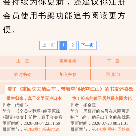
会持续为你更新，还建议你注册
会员使用书架功能追书阅读更方
便。
上一页
1
2
下—页
上一章
查看目录
下一章
临时书架
加入书签
回顶部↑
看了《重回失去清白前，带着空间抢夺江山》的书友还喜欢
看
重生归来，真千金团灭户口本
惊！捡来的傻子居然是京圈大佬
作者：绵绵心
作者：杨金豆
简介：【全员火葬场+绝不原谅
简介：周暮行的名号在京圈可是
+甜宠+爽文】前世，真千金秦音
响当当的。他是出了名的杀伐果
认亲回家后拼命讨好付出，渴求
更新时间：2026-08-04 22:51:59
断，腹黑无情，在一众兄弟里
更新时间：2026-07-28 08:21:31
亲情，临死前全...
最新章节：
第782章北极基地论
面，优秀到让人望...
最新章节：
第476章 番外 回娘家
坛，崔游安有个人密码
（下）