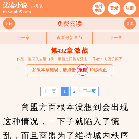
优读小说
手机版
临时
登录
注册
书架
m.youdu5.com
免费阅读
返回
菜单
上一章
查看最新章节
下一章
第432章 激 战
作品：重回失去清白前，带着空间抢夺江山
作者：肉蛋子殿下
如果本章错误，请点击
报错
10秒纠正
上一页
1
2
下—页
　　商盟方面根本没想到会出现
这种情况，一下子就陷入了慌
乱，而且商盟为了维持城内秩序