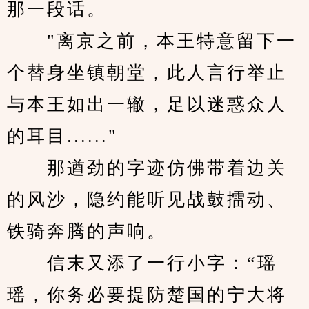
那一段话。
　　"离京之前，本王特意留下一
个替身坐镇朝堂，此人言行举止
与本王如出一辙，足以迷惑众人
的耳目......"
　　那遒劲的字迹仿佛带着边关
的风沙，隐约能听见战鼓擂动、
铁骑奔腾的声响。
　　信末又添了一行小字：“瑶
瑶，你务必要提防楚国的宁大将