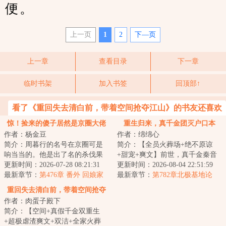
便。
上一页
1
2
下—页
上一章
查看目录
下一章
临时书架
加入书签
回顶部↑
看了《重回失去清白前，带着空间抢夺江山》的书友还喜欢
看
惊！捡来的傻子居然是京圈大佬
重生归来，真千金团灭户口本
作者：杨金豆
作者：绵绵心
简介：周暮行的名号在京圈可是
简介：【全员火葬场+绝不原谅
响当当的。他是出了名的杀伐果
+甜宠+爽文】前世，真千金秦音
断，腹黑无情，在一众兄弟里
更新时间：2026-07-28 08:21:31
认亲回家后拼命讨好付出，渴求
更新时间：2026-08-04 22:51:59
面，优秀到让人望...
最新章节：
第476章 番外 回娘家
亲情，临死前全...
最新章节：
第782章北极基地论
（下）
坛，崔游安有个人密码
重回失去清白前，带着空间抢夺
作者：肉蛋子殿下
江山
简介：【空间+真假千金双重生
+超极虐渣爽文+双洁+全家火葬