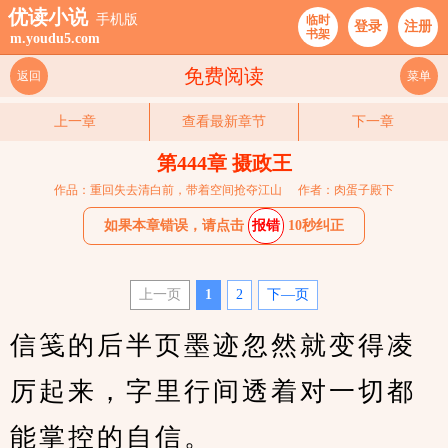
优读小说
手机版
临时
登录
注册
书架
m.youdu5.com
免费阅读
返回
菜单
上一章
查看最新章节
下一章
第444章 摄政王
作品：重回失去清白前，带着空间抢夺江山
作者：肉蛋子殿下
如果本章错误，请点击
报错
10秒纠正
上一页
1
2
下—页
信笺的后半页墨迹忽然就变得凌
厉起来，字里行间透着对一切都
能掌控的自信。