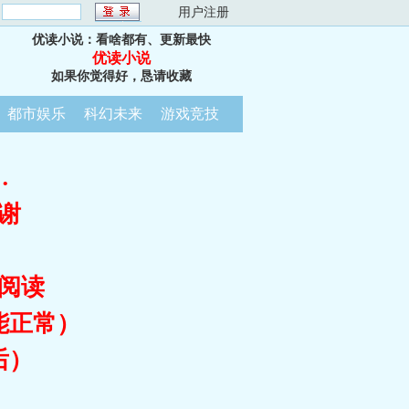
：
用户注册
优读小说：看啥都有、更新最快
优读小说
如果你觉得好，恳请收藏
都市娱乐
科幻未来
游戏竞技
…
谢
阅读
能正常）
后）