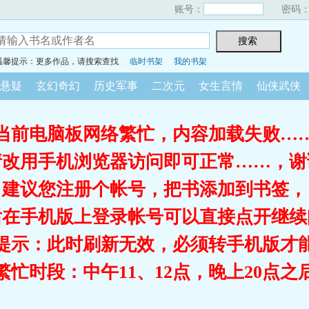
账号：
密码
温馨提示：更多作品，请搜索查找
临时书架
我的书架
悬疑
玄幻奇幻
历史军事
二次元
女生言情
仙侠武侠
当前电脑板网络繁忙，内容加载失败…
请改用手机浏览器访问即可正常……，谢
建议您注册个帐号，把书添加到书签，
后在手机版上登录帐号可以直接点开继续
提示：此时刷新无效，必须转手机版才
繁忙时段：中午11、12点，晚上20点之