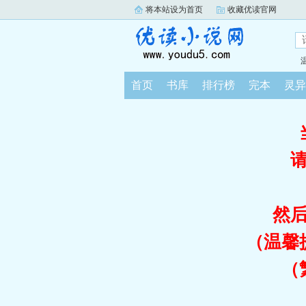
将本站设为首页
收藏优读官网
首页
书库
排行榜
完本
灵异
然
（温馨
（