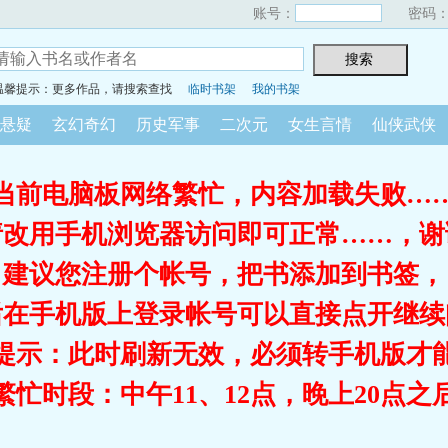
账号：
密码
温馨提示：更多作品，请搜索查找
临时书架
我的书架
悬疑
玄幻奇幻
历史军事
二次元
女生言情
仙侠武侠
当前电脑板网络繁忙，内容加载失败…
请改用手机浏览器访问即可正常……，谢
建议您注册个帐号，把书添加到书签，
后在手机版上登录帐号可以直接点开继续
提示：此时刷新无效，必须转手机版才
繁忙时段：中午11、12点，晚上20点之