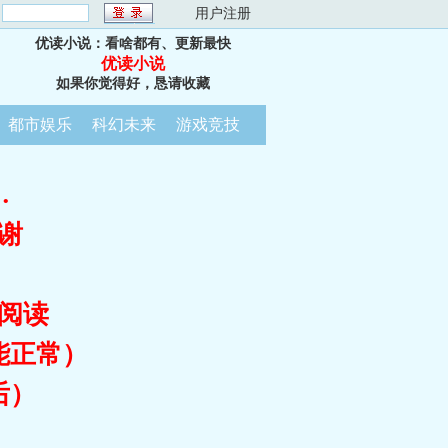
：
用户注册
优读小说：看啥都有、更新最快
优读小说
如果你觉得好，恳请收藏
都市娱乐
科幻未来
游戏竞技
…
谢
阅读
能正常）
后）