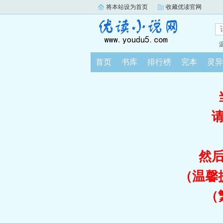
将本站设为首页
收藏优读官网
首页
书库
排行榜
完本
灵异
然
（温馨
（